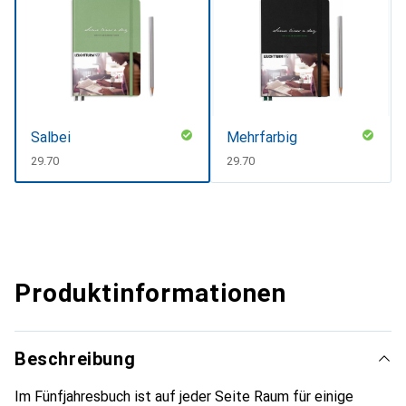
Salbei
Mehrfarbig
CHF
29.70
CHF
29.70
Produktinformationen
Beschreibung
Im Fünfjahresbuch ist auf jeder Seite Raum für einige