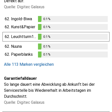
Defekt auf.
Quelle: Digitec Galaxus
62.
Ingold-Biwa
0.1
%
0.1
%
62.
Kunst&Papier
0.1
%
0.1
%
62.
Leuchtturm1917
0.1
%
0.1
%
62.
Nuuna
0.1
%
0.1
%
62.
Paperblanks
0.1
%
0.1
%
Alle 113 Marken vergleichen
Garantiefalldauer
So lange dauert eine Abwicklung ab Ankunft bei der
Servicestelle bis Wiedererhalt in Arbeitstagen im
Durchschnitt.
Quelle: Digitec Galaxus