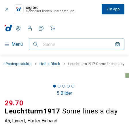
digitec
Zur App
Schneller finden und bestellen
Einstellungen
Kundenkonto
Vergleichslisten
Merklisten
Warenkorb
Navigation nach Kategorien
Menü
Suche
er + Papierprodukte
Heft + Block
Leuchtturm1917 Some lines a day
5 Bilder
CHF
29.70
Leuchtturm1917
Some lines a day
A5, Liniert, Harter Einband