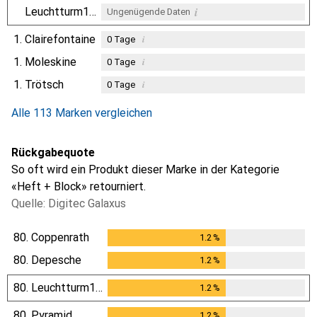
i
Leuchtturm1917
Ungenügende Daten
1.
Clairefontaine
i
0
Tage
1.
Moleskine
i
0
Tage
1.
Trötsch
i
0
Tage
i
Ungenügende Daten
Alle 113 Marken vergleichen
Rückgabequote
So oft wird ein Produkt dieser Marke in der Kategorie
«Heft + Block» retourniert.
Quelle: Digitec Galaxus
80.
Coppenrath
1.2
%
1.2
%
80.
Depesche
1.2
%
1.2
%
80.
Leuchtturm1917
1.2
%
1.2
%
80.
Pyramid
1.2
%
1.2
%