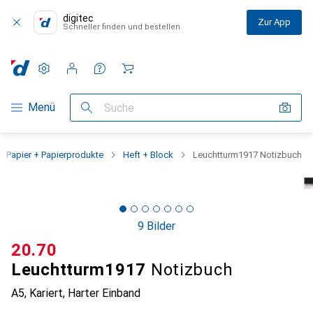
digitec
Zur App
Schneller finden und bestellen
Einstellungen
Kundenkonto
Vergleichslisten
Merklisten
Warenkorb
Navigation nach Kategorien
Menü
Suche
Papier + Papierprodukte
Heft + Block
Leuchtturm1917 Notizbuch
9 Bilder
CHF
20.70
Leuchtturm1917
Notizbuch
A5, Kariert, Harter Einband