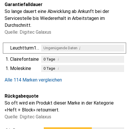
Garantiefalldauer
So lange dauert eine Abwicklung ab Ankunft bei der
Servicestelle bis Wiedererhalt in Arbeitstagen im
Durchschnitt.
Quelle: Digitec Galaxus
i
Leuchtturm1917
Ungenügende Daten
1.
Clairefontaine
i
0
Tage
1.
Moleskine
i
0
Tage
i
i
Ungenügende Daten
Ungenügende Daten
Alle 114 Marken vergleichen
Rückgabequote
So oft wird ein Produkt dieser Marke in der Kategorie
«Heft + Block» retourniert.
Quelle: Digitec Galaxus