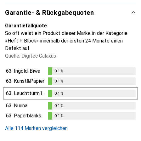
Garantie- & Rückgabequoten
Garantiefallquote
So oft weist ein Produkt dieser Marke in der Kategorie
«Heft + Block» innerhalb der ersten 24 Monate einen
Defekt auf.
Quelle: Digitec Galaxus
63.
Ingold-Biwa
0.1
%
0.1
%
63.
Kunst&Papier
0.1
%
0.1
%
63.
Leuchtturm1917
0.1
%
0.1
%
63.
Nuuna
0.1
%
0.1
%
63.
Paperblanks
0.1
%
0.1
%
Alle 114 Marken vergleichen