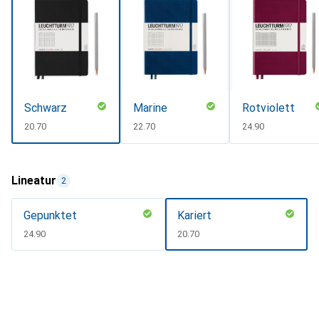
Schwarz
Marine
Rotviolett
CHF
20.70
CHF
22.70
CHF
24.90
Lineatur
2
Gepunktet
Kariert
CHF
24.90
CHF
20.70