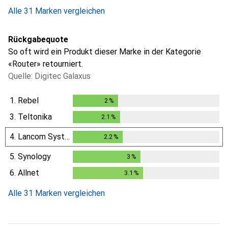
1
Tag
Alle 31 Marken vergleichen
Rückgabequote
So oft wird ein Produkt dieser Marke in der Kategorie
«Router» retourniert.
Quelle: Digitec Galaxus
1.
Rebel
2
%
2
%
3.
Teltonika
2.1
%
2.1
%
4.
Lancom Systems
2.2
%
2.2
%
5.
Synology
3
%
3
%
6.
Allnet
3.1
%
3.1
%
Alle 31 Marken vergleichen