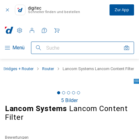
digitec
Zur App
Schneller finden und bestellen
Einstellungen
Kundenkonto
Vergleichslisten
Merklisten
Warenkorb
Navigation nach Kategorien
Menü
Suche
Bridges + Router
Router
Lancom Systems Lancom Content Filter
5 Bilder
Lancom Systems
Lancom Content
Filter
Bewertungen