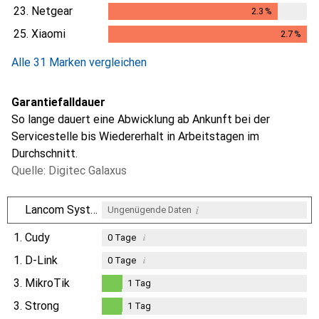
2.3
%
23.
Netgear
2.3
%
2.3
%
25.
Xiaomi
2.7
%
2.7
%
Alle 31 Marken vergleichen
Garantiefalldauer
So lange dauert eine Abwicklung ab Ankunft bei der
Servicestelle bis Wiedererhalt in Arbeitstagen im
Durchschnitt.
Quelle: Digitec Galaxus
i
Lancom Systems
Ungenügende Daten
1.
Cudy
i
0
Tage
1.
D-Link
i
0
Tage
3.
MikroTik
1
Tag
1
Tag
3.
Strong
1
Tag