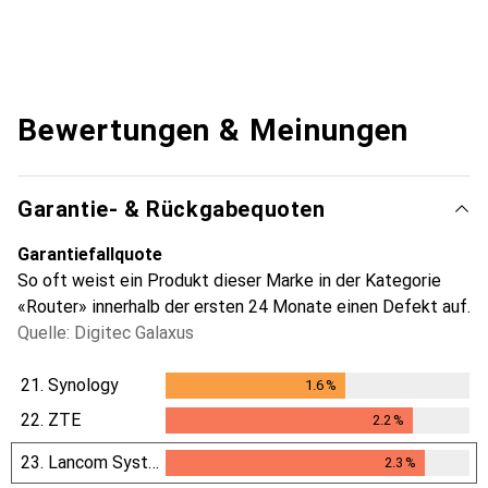
Bewertungen & Meinungen
Garantie- & Rückgabequoten
Garantiefallquote
So oft weist ein Produkt dieser Marke in der Kategorie
«Router» innerhalb der ersten 24 Monate einen Defekt auf.
Quelle: Digitec Galaxus
21.
Synology
1.6
%
1.6
%
22.
ZTE
2.2
%
2.2
%
23.
Lancom Systems
2.3
%