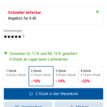
Schneller lieferbar
Angebot für
CHF
9.40
Bewertungen
7
Zwischen Di, 11.8. und Mi, 12.8. geliefert
9 Stück an Lager beim Lieferanten
1 Stück
2 Stück
3 Stück
4 Stück
CHF
5.30
pro Stück
CHF
4.75
pro Stück
CHF
4.45
pro Stück
CHF
4.15
pro Stück
−
10
%
−
16
%
−
22
%
2 Stück in den Warenkorb