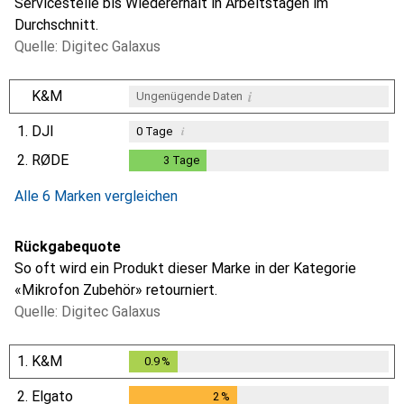
Servicestelle bis Wiedererhalt in Arbeitstagen im
Durchschnitt.
Quelle: Digitec Galaxus
i
K&M
Ungenügende Daten
1.
DJI
i
0
Tage
2.
RØDE
3
Tage
3
Tage
i
i
Ungenügende Daten
Ungenügende Daten
Alle 6 Marken vergleichen
Rückgabequote
So oft wird ein Produkt dieser Marke in der Kategorie
«Mikrofon Zubehör» retourniert.
Quelle: Digitec Galaxus
1.
K&M
0.9
%
0.9
%
2.
Elgato
2
%
2
%