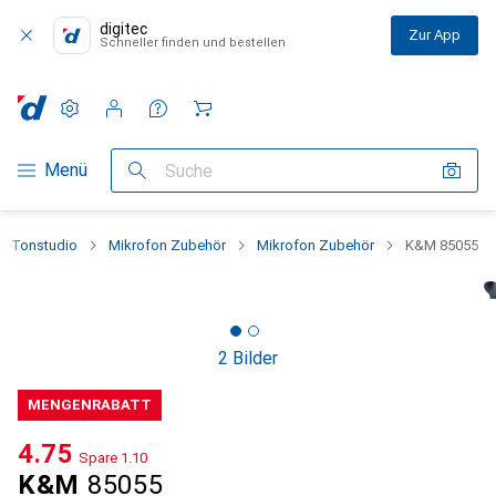
digitec
Zur App
Schneller finden und bestellen
Einstellungen
Kundenkonto
Vergleichslisten
Merklisten
Warenkorb
Navigation nach Kategorien
Menü
Suche
Tonstudio
Mikrofon Zubehör
Mikrofon Zubehör
K&M 85055
2 Bilder
MENGENRABATT
CHF
4.75
Spare
CHF
1.10
K&M
85055