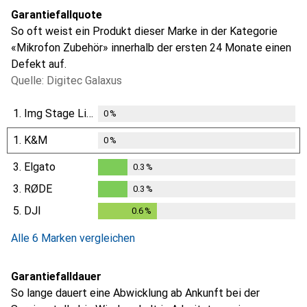
Garantiefallquote
So oft weist ein Produkt dieser Marke in der Kategorie
«Mikrofon Zubehör» innerhalb der ersten 24 Monate einen
Defekt auf.
Quelle: Digitec Galaxus
1.
Img Stage Line
0
%
1.
K&M
0
%
3.
Elgato
0.3
%
0.3
%
3.
RØDE
0.3
%
0.3
%
5.
DJI
0.6
%
0.6
%
Alle 6 Marken vergleichen
Garantiefalldauer
So lange dauert eine Abwicklung ab Ankunft bei der