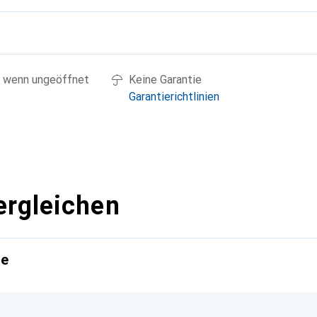
g
 wenn ungeöffnet
Keine Garantie
Garantierichtlinien
ergleichen
te