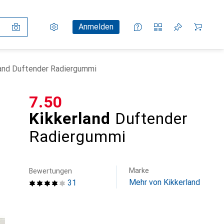
Einstellungen
Kundenkonto
Vergleichslisten
Merklisten
Warenkorb
Anmelden
land Duftender Radiergummi
CHF
7.50
Kikkerland
Duftender
Radiergummi
Marke
Bewertungen
Mehr von Kikkerland
31