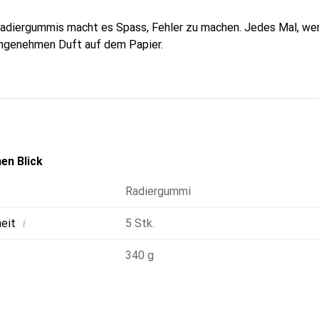
adiergummis macht es Spass, Fehler zu machen. Jedes Mal, wen
 angenehmen Duft auf dem Papier.
en Blick
Radiergummi
i
heit
5 Stk.
340 g