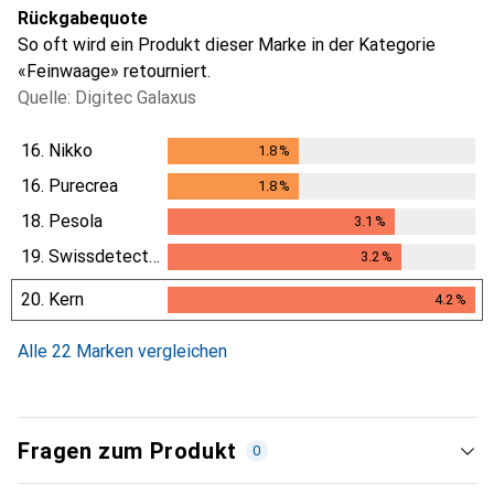
Rückgabequote
So oft wird ein Produkt dieser Marke in der Kategorie
«Feinwaage» retourniert.
Quelle: Digitec Galaxus
16.
Nikko
1.8
%
1.8
%
16.
Purecrea
1.8
%
1.8
%
18.
Pesola
3.1
%
3.1
%
19.
Swissdetector
3.2
%
3.2
%
20.
Kern
4.2
%
4.2
%
Alle 22 Marken vergleichen
Fragen zum Produkt
0