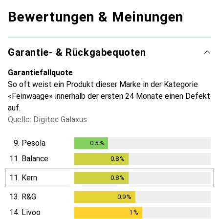
Bewertungen & Meinungen
Garantie- & Rückgabequoten
Garantiefallquote
So oft weist ein Produkt dieser Marke in der Kategorie
«Feinwaage» innerhalb der ersten 24 Monate einen Defekt
auf.
Quelle: Digitec Galaxus
9.
Pesola
0.5
%
0.5
%
11.
Balance
0.8
%
0.8
%
11.
Kern
0.8
%
0.8
%
13.
R&G
0.9
%
0.9
%
14.
Livoo
1
%
1
%