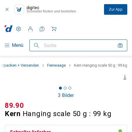
digitec
Zur App
Schneller finden und bestellen
Einstellungen
Kundenkonto
Vergleichslisten
Merklisten
Warenkorb
Navigation nach Kategorien
Menü
Suche
Verpacken + Versenden
Feinwaage
Kern Hanging scale 50 g : 99 kg
3 Bilder
CHF
89.90
Kern
Hanging scale 50 g : 99 kg