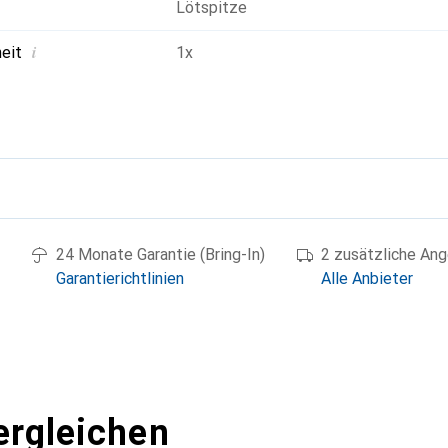
Lötspitze
i
heit
1x
g
24 Monate Garantie (Bring-In)
2 zusätzliche An
Garantierichtlinien
Alle Anbieter
ergleichen