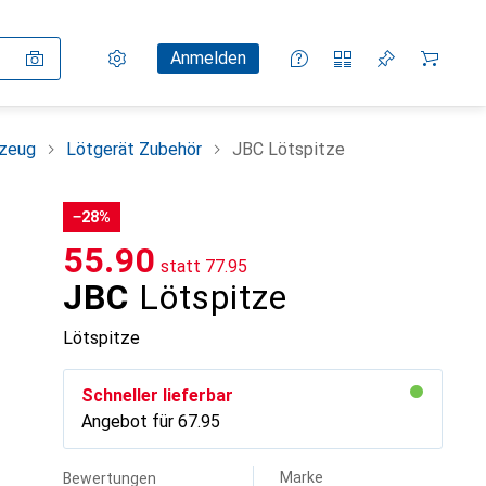
Einstellungen
Kundenkonto
Vergleichslisten
Merklisten
Warenkorb
Anmelden
kzeug
Lötgerät Zubehör
JBC Lötspitze
−28%
CHF
55.90
statt
CHF
77.95
JBC
Lötspitze
Lötspitze
Schneller lieferbar
Angebot für
CHF
67.95
Marke
Bewertungen