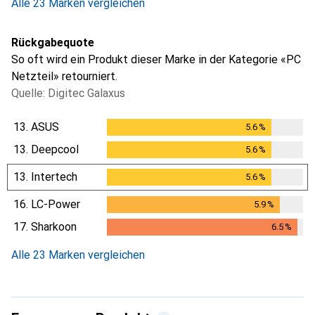
Alle 23 Marken vergleichen
Rückgabequote
So oft wird ein Produkt dieser Marke in der Kategorie «PC
Netzteil» retourniert.
Quelle: Digitec Galaxus
13.
ASUS
5.6
%
5.6
%
13.
Deepcool
5.6
%
5.6
%
13.
Intertech
5.6
%
5.6
%
16.
LC-Power
5.9
%
5.9
%
17.
Sharkoon
6.5
%
6.5
%
Alle 23 Marken vergleichen