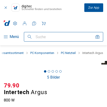
digitec
Zur App
Schneller finden und bestellen
Einstellungen
Kundenkonto
Vergleichslisten
Merklisten
Warenkorb
Navigation nach Kategorien
Menü
Suche
Gesamtsortiment
PC Komponenten
PC Netzteil
Intertech Argus
5 Bilder
CHF
79.90
Intertech
Argus
800 W