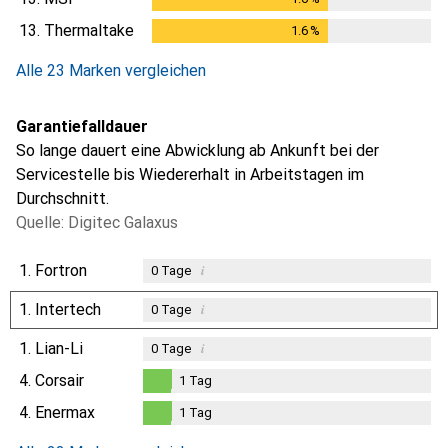
13.
Thermaltake
1.6
%
1.6
%
Alle 23 Marken vergleichen
Garantiefalldauer
So lange dauert eine Abwicklung ab Ankunft bei der
Servicestelle bis Wiedererhalt in Arbeitstagen im
Durchschnitt.
Quelle: Digitec Galaxus
1.
Fortron
i
0
Tage
1.
Intertech
i
0
Tage
1.
Lian-Li
i
0
Tage
4.
Corsair
1
Tag
1
Tag
4.
Enermax
1
Tag
1
Tag