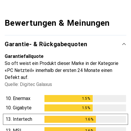
Bewertungen & Meinungen
Garantie- & Rückgabequoten
Garantiefallquote
So oft weist ein Produkt dieser Marke in der Kategorie
«PC Netzteil» innerhalb der ersten 24 Monate einen
Defekt auf.
Quelle: Digitec Galaxus
10.
Enermax
1.5
%
1.5
%
10.
Gigabyte
1.5
%
1.5
%
13.
Intertech
1.6
%
1.6
%
13.
MSI
1.6
%
1.6
%