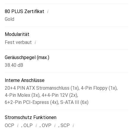
Effizienz gelegt und bis auf den 20+4Pin Anschluss alle
anderen Kabelstränge als Flachbandversion ausgeführt -
i
80 PLUS Zertifikat
spart Platz und Zeit beim Verlegen. So stehen dem GPS-
Gold
800 unter anderem vier PCIe 6+2pin und sechs S-ATA
Anschlüsse zur Verfügung. Mit 66A auf der 12V-Leitung
Modularität
steht mehr als ausreichend Leistung für potente Hardware
i
Fest verbaut
zur Verfügung.
Geräuschpegel (max.)
38.40 dB
Interne Anschlüsse
20+4 PIN ATX Stromanschluss (1x)
,
4-Pin Floppy (1x)
,
4-Pin Molex (3x)
,
4+4-Pin 12V (2x)
,
6+2-Pin PCI-Express (4x)
,
S-ATA III (6x)
Stromschutz Funktionen
i
i
i
i
,
,
,
OCP
OLP
OVP
SCP