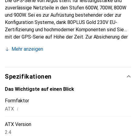
Die GPS-Serie von Argus steht für leistungsstarke und
zuverlässige Netzteile in den Stufen 600W, 700W, 800W
und 900W. Sei es zur Aufrüstung bestehender oder zur
Konfiguration Systeme, dank 80PLUS Gold 230V EU-
Zertifizierung und hochmoderner Komponenten sind Sie
mit der GPS-Serie auf Höhe der Zeit. Zur Absicherung der
verbauten Hardware und des Netzteils selbst, sind keine
Mehr anzeigen
Kompromisse eingegangen und haben die Netzteile der
GPS-Serie mit insgesamt fünf Schutzschaltungen
ausgestattet (OPP, SCP, OVP, OCP und NLP). Die gesamte
GPS-Serie ist mit einem laufruhigen 140mm Lüfter und
Spezifikationen
einer intelligenten Lüftersteuerung, kurz IFC, ausgerüstet.
Die IFC sorgt dafür, dass der Lüfter des Netzteils erst
Das Wichtigste auf einen Blick
dann mit der Kühlung beginnt, wenn die Innentemperatur
Formfaktor
des Netzteils 65°C überschreitet. Unterschreitet die
i
ATX
Innentemperatur 65°C, wird der Lüfter wieder in den
Ruhezustand versetzt - so wird der Geräuschpegel des
Netzteils extrem niedrig gehalten. Auch bei der
ATX Version
Anschlussvielfalt haben ein Auge auf grösstmögliche
2.4