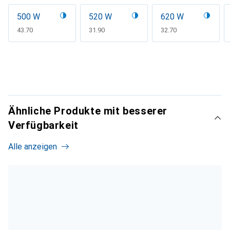
500 W
520 W
620 W
CHF
43.70
CHF
31.90
CHF
32.70
Ähnliche Produkte mit besserer
Verfügbarkeit
Alle anzeigen