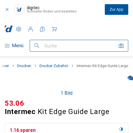
digitec
Zur App
Schneller finden und bestellen
Einstellungen
Kundenkonto
Vergleichslisten
Merklisten
Warenkorb
Navigation nach Kategorien
Menü
Suche
anner
Drucken
Drucker Zubehör
Intermec Kit Edge Guide Large
1 Bild
CHF
53.06
Intermec
Kit Edge Guide Large
CHF
1.16
sparen