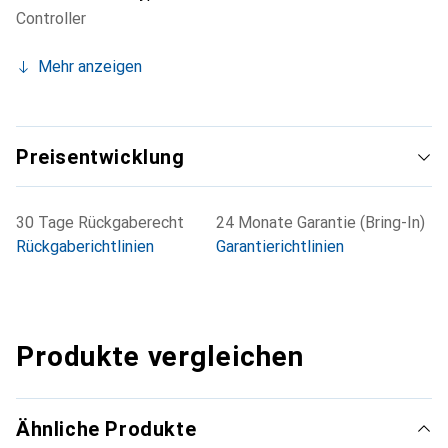
Controller
Flexibilität und Funktionalität, die für moderne
Musikproduktionen erforderlich sind.
Mehr anzeigen
Preisentwicklung
30 Tage Rückgaberecht
24 Monate Garantie (Bring-In)
Rückgaberichtlinien
Garantierichtlinien
Produkte vergleichen
Ähnliche Produkte