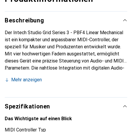
Beschreibung
Der Intech Studio Grid Series 3 - PBF4 Linear Mechanical
ist ein kompakter und anpassbarer MIDI-Controller, der
speziell für Musiker und Produzenten entwickelt wurde.
Mit vier hochwertigen Fadern ausgestattet, ermöglicht
dieses Gerät eine präzise Steuerung von Audio- und MIDI-
Parametern. Die nahtlose Integration mit digitalen Audio-
Workstations und Hardware sorgt für eine effiziente
Mehr anzeigen
Arbeitsweise, sowohl im Studio als auch bei Live-
Performances. Die robuste Bauweise gewährleistet
Langlebigkeit, während die sanften Bedienelemente eine
intuitive Handhabung bieten. Der PBF4 ist ideal für
Spezifikationen
kreative Anwendungen und ermöglicht es den Nutzenden,
ihre Musikprojekte mit Leichtigkeit zu steuern und zu
Das Wichtigste auf einen Blick
gestalten. Ob für das Mischen von Tracks oder das
MIDI Controller Typ
Steuern von Effekten, dieser MIDI-Controller bietet die