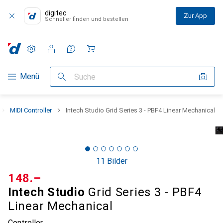
digitec
Zur App
Schneller finden und bestellen
Einstellungen
Kundenkonto
Vergleichslisten
Merklisten
Warenkorb
Navigation nach Kategorien
Menü
Suche
MIDI Controller
Intech Studio Grid Series 3 - PBF4 Linear Mechanical
11 Bilder
CHF
148.–
Intech Studio
Grid Series 3 - PBF4
Linear Mechanical
Controller