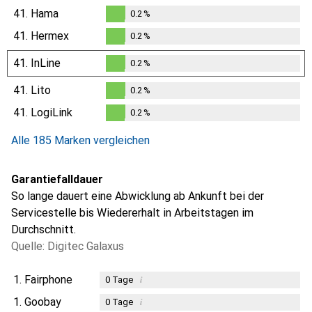
41.
Hama
0.2
%
0.2
%
41.
Hermex
0.2
%
0.2
%
41.
InLine
0.2
%
0.2
%
41.
Lito
0.2
%
0.2
%
41.
LogiLink
0.2
%
0.2
%
Alle 185 Marken vergleichen
Garantiefalldauer
So lange dauert eine Abwicklung ab Ankunft bei der
Servicestelle bis Wiedererhalt in Arbeitstagen im
Durchschnitt.
Quelle: Digitec Galaxus
1.
Fairphone
i
0
Tage
1.
Goobay
i
0
Tage