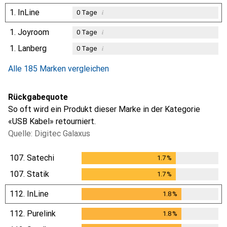
1.
InLine
i
0
Tage
1.
Joyroom
i
0
Tage
1.
Lanberg
i
0
Tage
Alle 185 Marken vergleichen
Rückgabequote
So oft wird ein Produkt dieser Marke in der Kategorie
«USB Kabel» retourniert.
Quelle: Digitec Galaxus
107.
Satechi
1.7
%
1.7
%
107.
Statik
1.7
%
1.7
%
112.
InLine
1.8
%
1.8
%
112.
Purelink
1.8
%
1.8
%