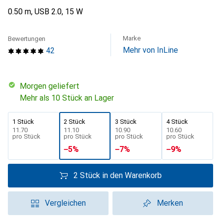
0.50 m, USB 2.0, 15 W
Marke
Bewertungen
Mehr von InLine
42
morgen geliefert
Mehr als 10 Stück an Lager
1 Stück
2 Stück
3 Stück
4 Stück
CHF
11.70
CHF
11.10
CHF
10.90
CHF
10.60
pro Stück
pro Stück
pro Stück
pro Stück
−
5
%
−
7
%
−
9
%
2 Stück in den Warenkorb
Vergleichen
Merken