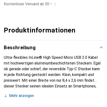
i
Kostenloser Versand ab 50.–
Produktinformationen
Beschreibung
Ultra-flexibles InLine® High Speed Micro USB 2.0 Kabel
mit hochwertigen aluminiumbeschichteten Steckern. Egal
ob gerade oder schief, der reversible Typ-C Stecker kann
in jede Richtung gesteckt werden. Klein, kompakt und
preiswert: Mit einer Breite von nur 8,4 x 2,6 mm findet
dieser Stecker seinen idealen Einsatz an Smartphones,
Tablets, externen USB-Festplatten, externen USB-
Mehr anzeigen
Grafikkarten und anderen Peripheriegeräten. Das spezielle
Design dieses Steckers erlaubt es, ihn mittig und bündig