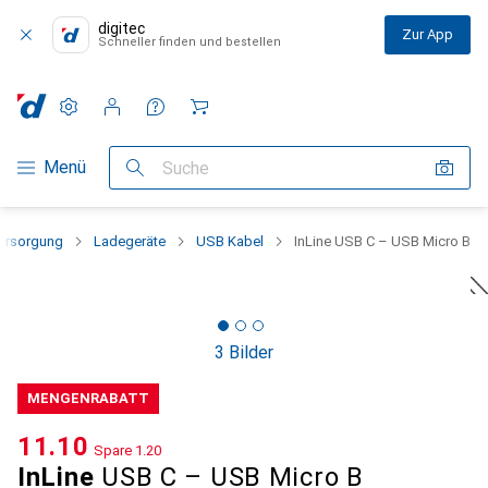
digitec
Zur App
Schneller finden und bestellen
Einstellungen
Kundenkonto
Vergleichslisten
Merklisten
Warenkorb
Navigation nach Kategorien
Menü
Suche
ersorgung
Ladegeräte
USB Kabel
InLine USB C – USB Micro B
3 Bilder
MENGENRABATT
CHF
11.10
Spare
CHF
1.20
InLine
USB C – USB Micro B