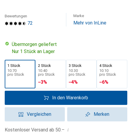
Marke
Bewertungen
Mehr von InLine
72
übermorgen geliefert
Nur 1 Stück an Lager
1 Stück
2 Stück
3 Stück
4 Stück
CHF
10.70
CHF
10.40
CHF
10.30
CHF
10.10
pro Stück
pro Stück
pro Stück
pro Stück
−
3
%
−
4
%
−
6
%
In den Warenkorb
Vergleichen
Merken
i
Kostenloser Versand ab 50.–