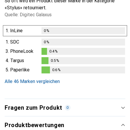
So oft wird ein Produkt dieser Marke in der Kategorie
«Stylus» retourniert.
Quelle: Digitec Galaxus
1.
InLine
0
%
1.
SDC
0
%
3.
PhoneLook
0.4
%
0.4
%
4.
Targus
0.5
%
0.5
%
5.
Paperlike
0.6
%
0.6
%
Alle 46 Marken vergleichen
Fragen zum Produkt
0
Produktbewertungen