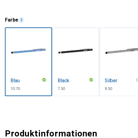
Farbe
3
Blau
Black
Silber
CHF
10.70
CHF
7.50
CHF
8.50
Produktinformationen