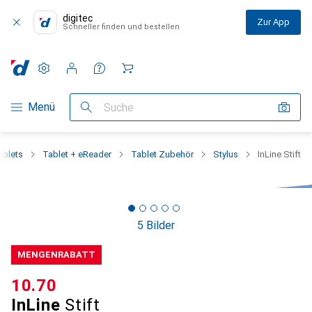
digitec
Zur App
Schneller finden und bestellen
Einstellungen
Kundenkonto
Vergleichslisten
Merklisten
Warenkorb
Navigation nach Kategorien
Menü
Suche
ablets
Tablet + eReader
Tablet Zubehör
Stylus
InLine Stift
5 Bilder
MENGENRABATT
CHF
10.70
InLine
Stift