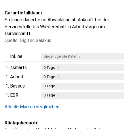
Garantiefalldauer
So lange dauert eine Abwicklung ab Ankunft bei der
Servicestelle bis Wiedererhalt in Arbeitstagen im
Durchschnitt.
Quelle: Digitec Galaxus
i
InLine
Ungenügende Daten
1.
4smarts
i
0
Tage
1.
Adonit
i
0
Tage
1.
Baseus
i
0
Tage
1.
ESR
i
0
Tage
Alle 46 Marken vergleichen
Rückgabequote