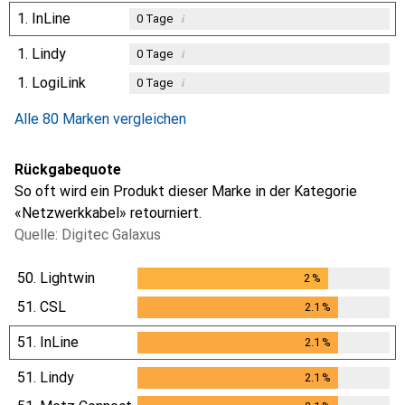
1.
InLine
i
0
Tage
1.
Lindy
i
0
Tage
1.
LogiLink
i
0
Tage
Alle 80 Marken vergleichen
Rückgabequote
So oft wird ein Produkt dieser Marke in der Kategorie
«Netzwerkkabel» retourniert.
Quelle: Digitec Galaxus
50.
Lightwin
2
%
2
%
51.
CSL
2.1
%
2.1
%
51.
InLine
2.1
%
2.1
%
51.
Lindy
2.1
%
2.1
%