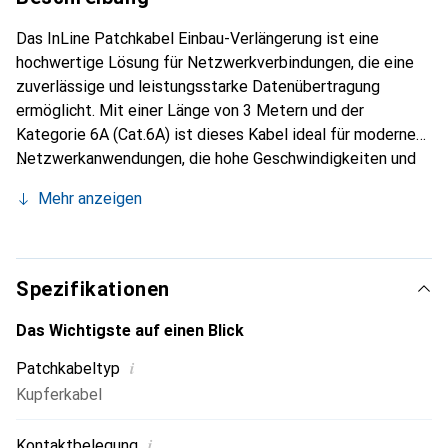
Das InLine Patchkabel Einbau-Verlängerung ist eine
hochwertige Lösung für Netzwerkverbindungen, die eine
zuverlässige und leistungsstarke Datenübertragung
ermöglicht. Mit einer Länge von 3 Metern und der
Kategorie 6A (Cat.6A) ist dieses Kabel ideal für moderne
Netzwerkanwendungen, die hohe Geschwindigkeiten und
Bandbreiten erfordern. Die S/FTP (Shielded Foiled
Mehr anzeigen
Twisted Pair) Technologie sorgt für eine effektive
Abschirmung gegen elektromagnetische Störungen, was
die Signalqualität verbessert. Das Kabel ist halogenfrei
und besteht aus Kupfer, was es zu einer
Spezifikationen
umweltfreundlichen Wahl für Installationen macht. Die
einseitige Einbau-Buchse ermöglicht eine einfache
Das Wichtigste auf einen Blick
Montage an Frontplatten, wodurch es sich gut für
i
Patchkabeltyp
professionelle Anwendungen eignet. Die Verwendung von
Kupferkabel
Low Smoke Zero Halogen (LSZH) Materialien minimiert
die Rauchentwicklung im Brandfall, was zusätzliche
i
Kontaktbelegung
Sicherheit bietet.