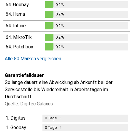
64.
Goobay
0.2
%
0.2
%
64.
Hama
0.2
%
0.2
%
64.
InLine
0.2
%
0.2
%
64.
MikroTik
0.2
%
0.2
%
64.
Patchbox
0.2
%
0.2
%
Alle 80 Marken vergleichen
Garantiefalldauer
So lange dauert eine Abwicklung ab Ankunft bei der
Servicestelle bis Wiedererhalt in Arbeitstagen im
Durchschnitt.
Quelle: Digitec Galaxus
1.
Digitus
i
0
Tage
1.
Goobay
i
0
Tage