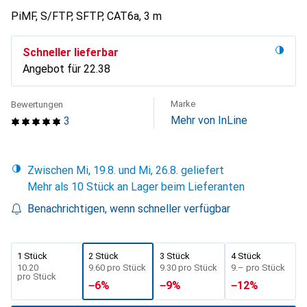
PiMF, S/FTP, SFTP, CAT6a, 3 m
Schneller lieferbar
Angebot für
CHF
22.38
Marke
Bewertungen
Mehr von InLine
3
Zwischen Mi, 19.8. und Mi, 26.8. geliefert
Mehr als 10 Stück an Lager beim Lieferanten
Benachrichtigen, wenn schneller verfügbar
1 Stück
2 Stück
3 Stück
4 Stück
CHF
10.20
CHF
9.60
pro Stück
CHF
9.30
pro Stück
CHF
9.–
pro Stück
pro Stück
−
6
%
−
9
%
−
12
%