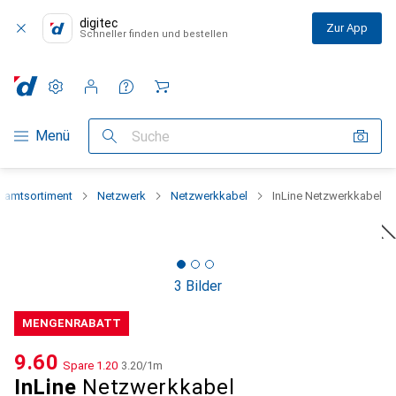
digitec
Zur App
Schneller finden und bestellen
Einstellungen
Kundenkonto
Vergleichslisten
Merklisten
Warenkorb
Navigation nach Kategorien
Menü
Suche
samtsortiment
Netzwerk
Netzwerkkabel
InLine Netzwerkkabel
3 Bilder
MENGENRABATT
CHF
9.60
Spare
CHF
1.20
CHF
3.20
/
1m
InLine
Netzwerkkabel