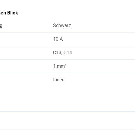
en Blick
g
Schwarz
10 A
C13
,
C14
1 mm²
Innen
g