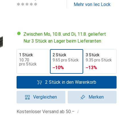
Mehr von Iec Lock
Zwischen Mo, 10.8. und Di, 11.8. geliefert
Nur 3 Stück an Lager beim Lieferanten
1 Stück
2 Stück
3 Stück
CHF
10.70
CHF
9.65
pro Stück
CHF
9.35
pro Stück
pro Stück
−
10
%
−
13
%
2 Stück in den Warenkorb
Vergleichen
Merken
i
Kostenloser Versand ab 50.–