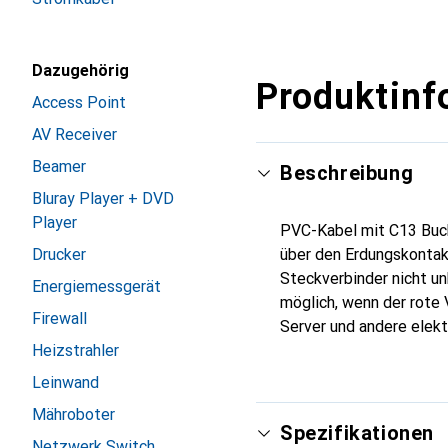
Dazugehörig
Produktinf
Access Point
AV Receiver
Beamer
Beschreibung
Bluray Player + DVD
Player
PVC-Kabel mit C13 Buch
Drucker
über den Erdungskontak
Steckverbinder nicht un
Energiemessgerät
möglich, wenn der rote
Firewall
Server und andere elekt
Heizstrahler
Leinwand
Mähroboter
Spezifikationen
Netzwerk Switch