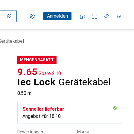
Einstellungen
Kundenkonto
Vergleichslisten
Merklisten
Warenkorb
Anmelden
Gerätekabel
MENGENRABATT
CHF
9.65
Spare
CHF
2.10
Iec Lock
Gerätekabel
0.50 m
Schneller lieferbar
Angebot für
CHF
18.10
Marke
Bewertungen