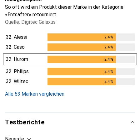
So oft wird ein Produkt dieser Marke in der Kategorie
«Entsafter» retourniert.
Quelle: Digitec Galaxus
32.
Alessi
2.4
%
2.4
%
32.
Caso
2.4
%
2.4
%
32.
Hurom
2.4
%
2.4
%
32.
Philips
2.4
%
2.4
%
32.
Wiltec
2.4
%
2.4
%
Alle 53 Marken vergleichen
Testberichte
Neueste