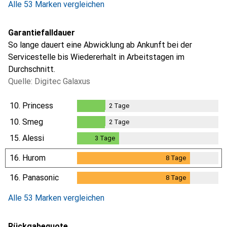
Alle 53 Marken vergleichen
Garantiefalldauer
So lange dauert eine Abwicklung ab Ankunft bei der
Servicestelle bis Wiedererhalt in Arbeitstagen im
Durchschnitt.
Quelle: Digitec Galaxus
10.
Princess
2
Tage
2
Tage
10.
Smeg
2
Tage
2
Tage
15.
Alessi
3
Tage
3
Tage
16.
Hurom
8
Tage
8
Tage
16.
Panasonic
8
Tage
8
Tage
Alle 53 Marken vergleichen
Rückgabequote