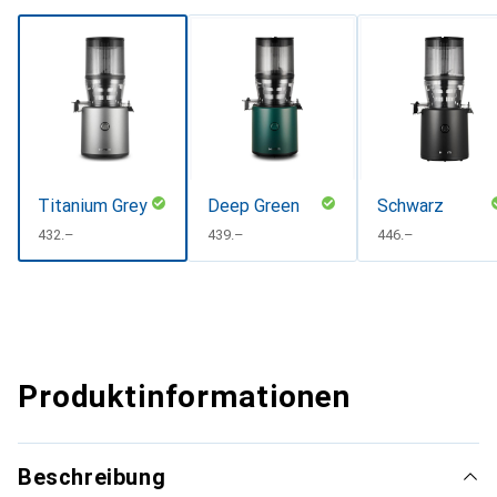
Titanium Grey
Deep Green
Schwarz
CHF
432.–
CHF
439.–
CHF
446.–
Produktinformationen
Beschreibung