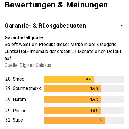
Bewertungen & Meinungen
Garantie- & Rückgabequoten
Garantiefallquote
So oft weist ein Produkt dieser Marke in der Kategorie
«Entsafter» innerhalb der ersten 24 Monate einen Defekt
auf.
Quelle: Digitec Galaxus
28.
Smeg
1.4
%
1.4
%
29.
Gourmetmaxx
1.6
%
1.6
%
29.
Hurom
1.6
%
1.6
%
29.
Philips
1.6
%
1.6
%
32.
Sage
1.7
%
1.7
%