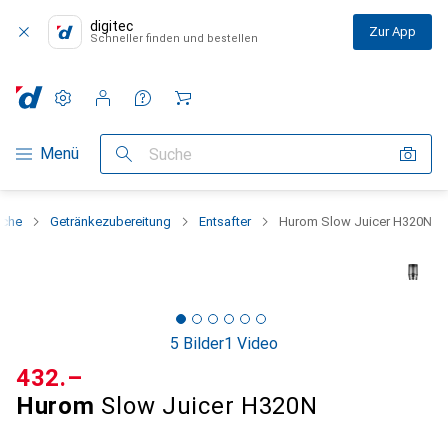
digitec
Zur App
Schneller finden und bestellen
Einstellungen
Kundenkonto
Vergleichslisten
Merklisten
Warenkorb
Navigation nach Kategorien
Menü
Suche
üche
Getränkezubereitung
Entsafter
Hurom Slow Juicer H320N
5 Bilder
1 Video
CHF
432.–
Hurom
Slow Juicer H320N