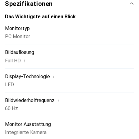
eines Multi-Monitor-Setups. Zudem ermöglicht die
Spezifikationen
ausfahrbare HD-Webcam mit LED Licht und 2 Mikrofonen
eine optimale Qualität für Videokonferenzen.
Das Wichtigste auf einen Blick
Monitortyp
PC Monitor
Bildauflösung
i
Full HD
i
Display-Technologie
LED
i
Bildwiederholfrequenz
60 Hz
Monitor Ausstattung
Integrierte Kamera