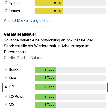
7.
iiyama
0.8
%
0.8
%
7.
Lenovo
0.8
%
0.8
%
Alle 30 Marken vergleichen
Garantiefalldauer
So lange dauert eine Abwicklung ab Ankunft bei der
Servicestelle bis Wiedererhalt in Arbeitstagen im
Durchschnitt.
Quelle: Digitec Galaxus
4.
BenQ
3
Tage
3
Tage
4.
Eizo
3
Tage
3
Tage
4.
HP
3
Tage
3
Tage
4.
LC-Power
3
Tage
3
Tage
4.
MSI
3
Tage
3
Tage