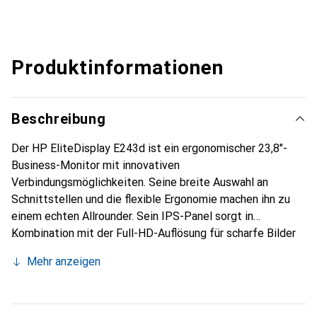
Produktinformationen
Beschreibung
Der HP EliteDisplay E243d ist ein ergonomischer 23,8"-
Business-Monitor mit innovativen
Verbindungsmöglichkeiten. Seine breite Auswahl an
Schnittstellen und die flexible Ergonomie machen ihn zu
einem echten Allrounder. Sein IPS-Panel sorgt in
Kombination mit der Full-HD-Auflösung für scharfe Bilder
in brillanter Farbqualität, die dank einem breiten
Mehr anzeigen
Betrachtungswinkel auch von mehreren Personen
gleichzeitig gut zu erkennen sind. Sein ultra-dünner
Rahmen macht ihn zu einer ausgezeichneten Wahl als Teil