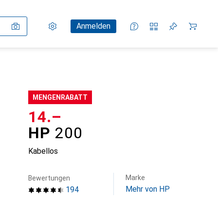
Einstellungen
Kundenkonto
Vergleichslisten
Merklisten
Warenkorb
Anmelden
MENGENRABATT
CHF
14.–
HP
200
Kabellos
Marke
Bewertungen
Mehr von HP
194