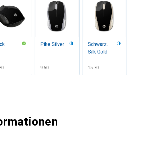
ck
Pike Silver
Schwarz,
Silk Gold
F
70
CHF
9.50
CHF
15.70
ormationen