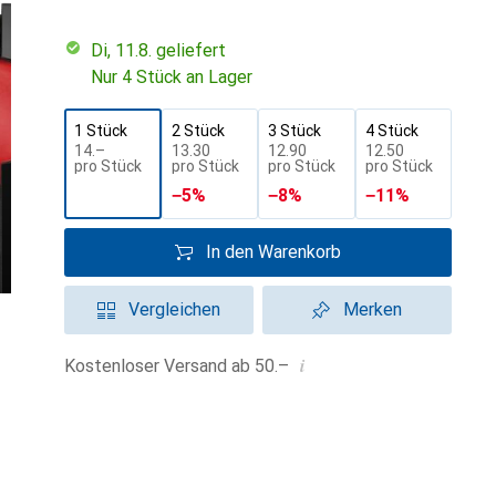
Di, 11.8. geliefert
Nur 4 Stück an Lager
1 Stück
2 Stück
3 Stück
4 Stück
CHF
14.–
CHF
13.30
CHF
12.90
CHF
12.50
pro Stück
pro Stück
pro Stück
pro Stück
−
5
%
−
8
%
−
11
%
In den Warenkorb
Vergleichen
Merken
i
Kostenloser Versand ab 50.–