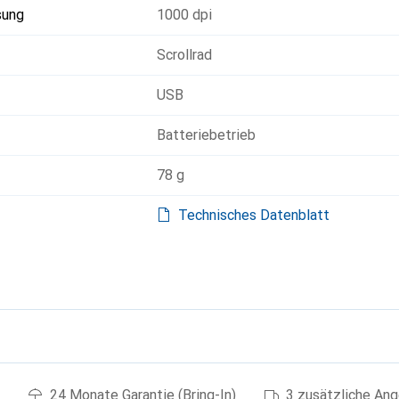
sung
1000 dpi
Scrollrad
USB
Batteriebetrieb
78 g
Technisches Datenblatt
g
24 Monate Garantie (Bring-In)
3 zusätzliche An