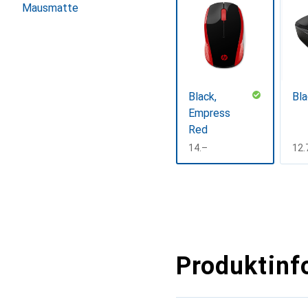
Mausmatte
Black,
Bla
Empress
Red
CHF
14.–
CH
12.
Mehr anzeigen
Produktinf