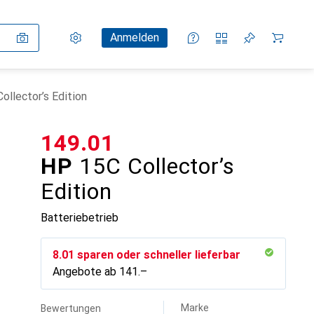
Einstellungen
Kundenkonto
Vergleichslisten
Merklisten
Warenkorb
Anmelden
ollector’s Edition
CHF
149.01
HP
15C Collector’s
Edition
Batteriebetrieb
CHF
8.01
sparen oder schneller lieferbar
Angebote ab
CHF
141.–
Marke
Bewertungen