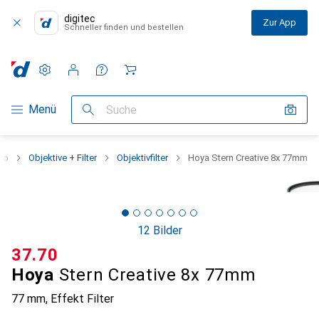
digitec
Zur App
Schneller finden und bestellen
Einstellungen
Kundenkonto
Vergleichslisten
Merklisten
Warenkorb
Navigation nach Kategorien
Menü
Suche
eo
Objektive + Filter
Objektivfilter
Hoya Stern Creative 8x 77mm
12 Bilder
CHF
37.70
Hoya
Stern Creative 8x 77mm
77 mm, Effekt Filter