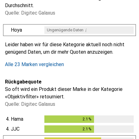
Durchschnitt.
Quelle: Digitec Galaxus
i
Hoya
Ungenügende Daten
i
i
i
i
Ungenügende Daten
Ungenügende Daten
Ungenügende Daten
Ungenügende Daten
Leider haben wir für diese Kategorie aktuell noch nicht
genügend Daten, um dir mehr Quoten anzuzeigen.
Alle 23 Marken vergleichen
Rückgabequote
So oft wird ein Produkt dieser Marke in der Kategorie
«Objektivfilter» retourniert.
Quelle: Digitec Galaxus
4.
Hama
2.1
%
2.1
%
4.
JJC
2.1
%
2.1
%