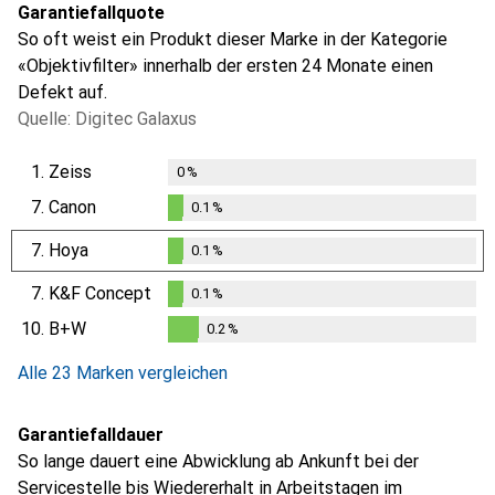
Garantiefallquote
So oft weist ein Produkt dieser Marke in der Kategorie
«Objektivfilter» innerhalb der ersten 24 Monate einen
Defekt auf.
Quelle: Digitec Galaxus
1.
Zeiss
0
%
7.
Canon
0.1
%
0.1
%
7.
Hoya
0.1
%
0.1
%
7.
K&F Concept
0.1
%
0.1
%
10.
B+W
0.2
%
0.2
%
Alle 23 Marken vergleichen
Garantiefalldauer
So lange dauert eine Abwicklung ab Ankunft bei der
Servicestelle bis Wiedererhalt in Arbeitstagen im