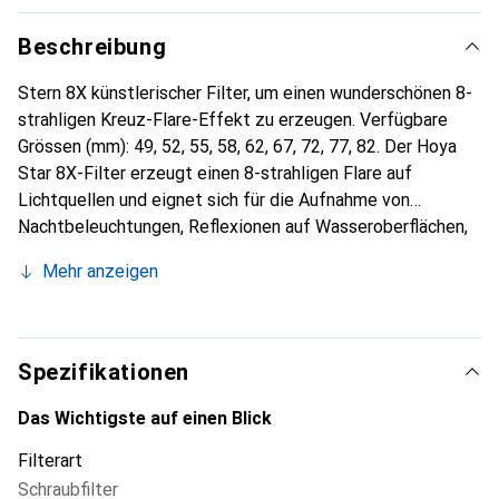
Beschreibung
Stern 8X künstlerischer Filter, um einen wunderschönen 8-
strahligen Kreuz-Flare-Effekt zu erzeugen. Verfügbare
Grössen (mm): 49, 52, 55, 58, 62, 67, 72, 77, 82. Der Hoya
Star 8X-Filter erzeugt einen 8-strahligen Flare auf
Lichtquellen und eignet sich für die Aufnahme von
Nachtbeleuchtungen, Reflexionen auf Wasseroberflächen,
Licht, das durch Blätter fällt, Fotografien von Schmuck und
Mehr anzeigen
anderen Szenen mit winzigen Lichtquellen. Sternfilter sind
dramatische Mehrpunkt-Lichtreflexe oder Lichtstrahlen,
auch als "Sterneneffekt" bekannt, die helle oder starke
Punktlichtquellen in Szene setzen. Sternfilter gibt es in
Spezifikationen
drei verschiedenen Varianten: Star 4X, Star 6X und Star 8X,
bei denen jeweils 4, 6 oder 8 Lichtstrahlen von der
Das Wichtigste auf einen Blick
Lichtquelle ausgehen. Hoya Sternfilter haben Linien, die in
Filterart
die Oberfläche des hochwertigen optischen Glases des
Schraubfilter
Filters geätzt sind, um den Sterneffekt zu erzeugen.