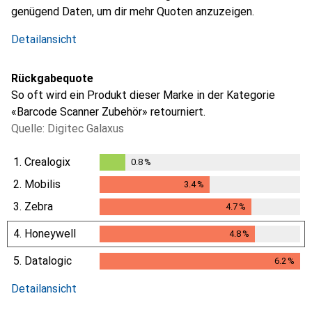
genügend Daten, um dir mehr Quoten anzuzeigen.
Detailansicht
Rückgabequote
So oft wird ein Produkt dieser Marke in der Kategorie
«Barcode Scanner Zubehör» retourniert.
Quelle: Digitec Galaxus
1.
Crealogix
0.8
%
0.8
%
2.
Mobilis
3.4
%
3.4
%
3.
Zebra
4.7
%
4.7
%
4.
Honeywell
4.8
%
4.8
%
5.
Datalogic
6.2
%
6.2
%
Detailansicht