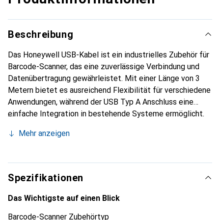
Beschreibung
Das Honeywell USB-Kabel ist ein industrielles Zubehör für
Barcode-Scanner, das eine zuverlässige Verbindung und
Datenübertragung gewährleistet. Mit einer Länge von 3
Metern bietet es ausreichend Flexibilität für verschiedene
Anwendungen, während der USB Typ A Anschluss eine
einfache Integration in bestehende Systeme ermöglicht.
Das Kabel ist für den Einsatz in anspruchsvollen
Mehr anzeigen
Umgebungen konzipiert und bietet eine 5-Volt-
Stromversorgung, die für die meisten Geräte geeignet ist.
Die gerade Bauform des Kabels sorgt für eine einfache
Handhabung und Installation. Die schwarze Farbe des
Spezifikationen
Kabels verleiht ihm ein professionelles Aussehen und
ermöglicht eine einfache Identifizierung in einem
Das Wichtigste auf einen Blick
Arbeitsumfeld. Dieses Produkt ist ideal für Unternehmen,
Barcode-Scanner Zubehörtyp
die auf eine zuverlässige und langlebige Verbindung