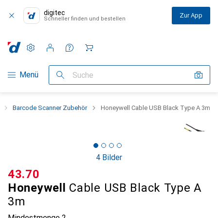
digitec
Zur App
Schneller finden und bestellen
Einstellungen
Kundenkonto
Vergleichslisten
Merklisten
Warenkorb
Navigation nach Kategorien
Menü
Suche
Barcode Scanner Zubehör
Honeywell Cable USB Black Type A 3m
4 Bilder
CHF
43.70
Honeywell
Cable USB Black Type A
3m
Mindestmenge
2