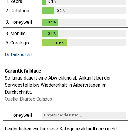
1.
Zebra
0.1
%
0.1
%
2.
Datalogic
0.3
%
0.3
%
3.
Honeywell
0.4
%
0.4
%
3.
Mobilis
0.4
%
0.4
%
5.
Crealogix
0.6
%
0.6
%
Detailansicht
Garantiefalldauer
So lange dauert eine Abwicklung ab Ankunft bei der
Servicestelle bis Wiedererhalt in Arbeitstagen im
Durchschnitt.
Quelle: Digitec Galaxus
i
Honeywell
Ungenügende Daten
i
i
i
i
Ungenügende Daten
Ungenügende Daten
Ungenügende Daten
Ungenügende Daten
Leider haben wir für diese Kategorie aktuell noch nicht