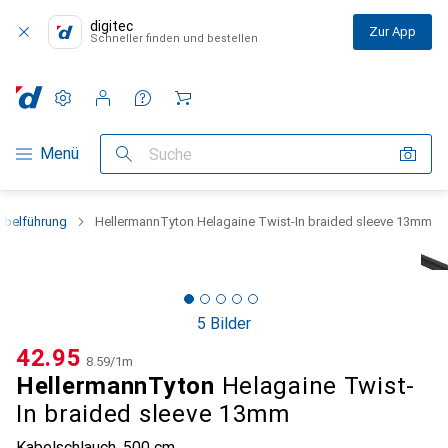
digitec
Zur App
Schneller finden und bestellen
Einstellungen
Kundenkonto
Vergleichslisten
Merklisten
Warenkorb
Navigation nach Kategorien
Menü
Suche
abelführung
HellermannTyton Helagaine Twist-In braided sleeve 13mm
5 Bilder
CHF
42.95
CHF
8.59
/
1m
HellermannTyton
Helagaine Twist-
In braided sleeve 13mm
Kabelschlauch, 500 cm