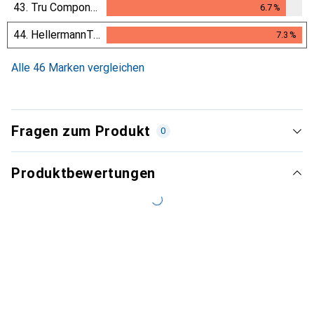
6.6
%
43.
Tru Components
6.7
%
6.7
%
44.
HellermannTyton
7.3
%
7.3
%
Alle 46 Marken vergleichen
Fragen zum Produkt
0
Produktbewertungen