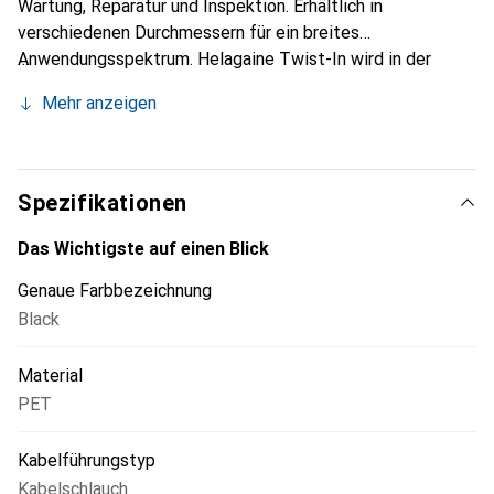
Wartung, Reparatur und Inspektion. Erhältlich in
verschiedenen Durchmessern für ein breites
Anwendungsspektrum. Helagaine Twist-In wird in der
Herstellung von Industriemaschinen, Elektronik,
Mehr anzeigen
Elektrotechnik und in der Automobilindustrie eingesetzt.
Twist-In ist in praktischen Längen von 2 und 5 Metern
erhältlich und bietet den perfekten Kabelschutz für Geräte
wie PCs, Fernseher und Hi-Fi-Anlagen.
Spezifikationen
Das Wichtigste auf einen Blick
Genaue Farbbezeichnung
Black
Material
PET
Kabelführungstyp
Kabelschlauch