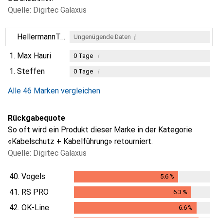
Quelle: Digitec Galaxus
i
HellermannTyton
Ungenügende Daten
1.
Max Hauri
i
0
Tage
1.
Steffen
i
0
Tage
i
i
Ungenügende Daten
Ungenügende Daten
Alle 46 Marken vergleichen
Rückgabequote
So oft wird ein Produkt dieser Marke in der Kategorie
«Kabelschutz + Kabelführung» retourniert.
Quelle: Digitec Galaxus
40.
Vogels
5.6
%
5.6
%
41.
RS PRO
6.3
%
6.3
%
42.
OK-Line
6.6
%