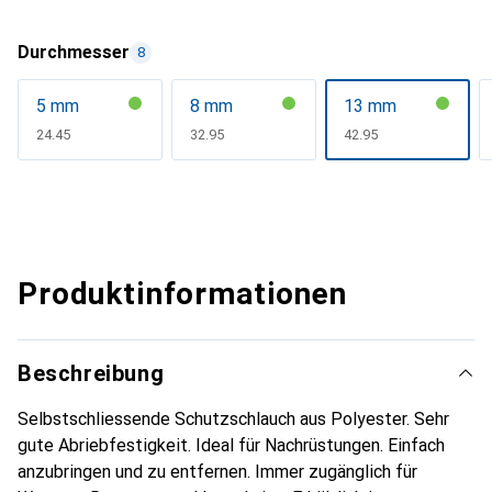
Durchmesser
8
5 mm
8 mm
13 mm
CHF
24.45
CHF
32.95
CHF
42.95
Produktinformationen
Beschreibung
Selbstschliessende Schutzschlauch aus Polyester. Sehr
gute Abriebfestigkeit. Ideal für Nachrüstungen. Einfach
anzubringen und zu entfernen. Immer zugänglich für