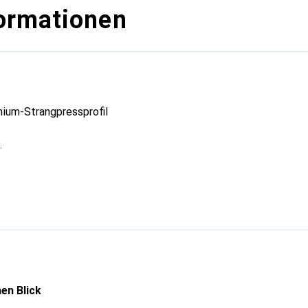
ormationen
nium-Strangpressprofil
20 x 103 x 30,5 mm
en Blick