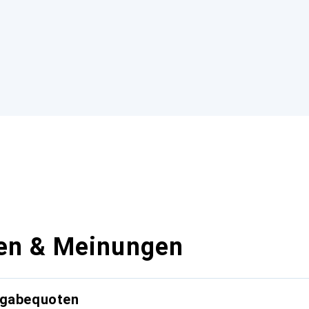
en & Meinungen
kgabequoten