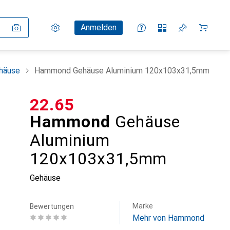
Einstellungen
Kundenkonto
Vergleichslisten
Merklisten
Warenkorb
Anmelden
ehäuse
Hammond Gehäuse Aluminium 120x103x31,5mm
CHF
22.65
Hammond
Gehäuse
Aluminium
120x103x31,5mm
Gehäuse
Marke
Bewertungen
Mehr von Hammond