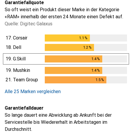
Garantiefallquote
So oft weist ein Produkt dieser Marke in der Kategorie
«RAM» innerhalb der ersten 24 Monate einen Defekt auf.
Quelle: Digitec Galaxus
17.
Corsair
1.1
%
1.1
%
18.
Dell
1.2
%
1.2
%
19.
G.Skill
1.4
%
1.4
%
19.
Mushkin
1.4
%
1.4
%
21.
Team Group
1.5
%
1.5
%
Alle 25 Marken vergleichen
Garantiefalldauer
So lange dauert eine Abwicklung ab Ankunft bei der
Servicestelle bis Wiedererhalt in Arbeitstagen im
Durchschnitt.