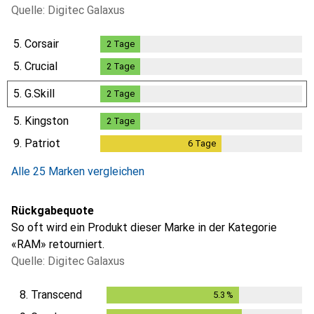
Quelle: Digitec Galaxus
5.
Corsair
2
Tage
2
Tage
5.
Crucial
2
Tage
2
Tage
5.
G.Skill
2
Tage
2
Tage
5.
Kingston
2
Tage
2
Tage
9.
Patriot
6
Tage
6
Tage
Alle 25 Marken vergleichen
Rückgabequote
So oft wird ein Produkt dieser Marke in der Kategorie
«RAM» retourniert.
Quelle: Digitec Galaxus
8.
Transcend
5.3
%
5.3
%