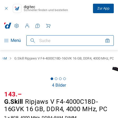
digitec
Zur App
Schneller finden und bestellen
Einstellungen
Kundenkonto
Vergleichslisten
Merklisten
Warenkorb
Navigation nach Kategorien
Menü
Suche
RAM
G.Skill Ripjaws V F4-4000C18D-16GVK 16 GB, DDR4, 4000 MHz, PC
4 Bilder
CHF
143.–
G.Skill
Ripjaws V F4-4000C18D-
16GVK 16 GB, DDR4, 4000 MHz, PC
2 x 8GB, 4000 MHz, DDR4-RAM, DIMM