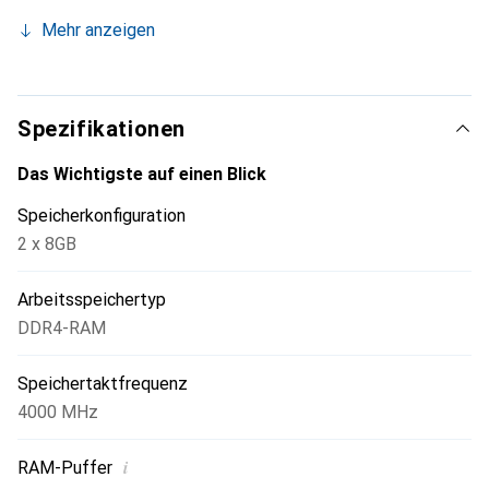
Aufbau eines Leistungssystems oder für ein einfaches
Mehr anzeigen
Speicher-Upgrade.
Spezifikationen
Das Wichtigste auf einen Blick
Speicherkonfiguration
2 x 8GB
Arbeitsspeichertyp
DDR4-RAM
Speichertaktfrequenz
4000 MHz
i
RAM-Puffer