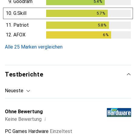
9.
Goodram
5.4
%
5.4
%
10.
G.Skill
5.7
%
5.7
%
11.
Patriot
5.8
%
5.8
%
12.
AFOX
6
%
6
%
Alle 25 Marken vergleichen
Testberichte
Neueste
Ohne Bewertung
i
Keine Bewertung
PC Games Hardware
Einzeltest