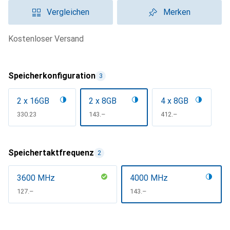
Vergleichen
Merken
kostenloser Versand
Speicherkonfiguration
3
2 x 16GB
2 x 8GB
4 x 8GB
CHF
330.23
CHF
143.–
CHF
412.–
Speichertaktfrequenz
2
3600 MHz
4000 MHz
CHF
127.–
CHF
143.–