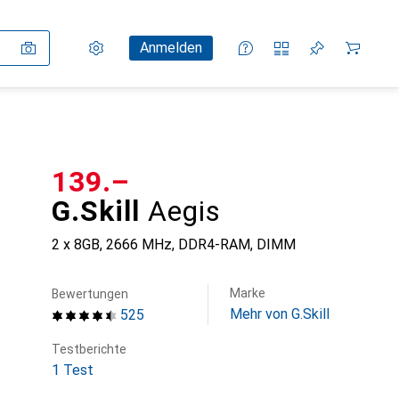
Einstellungen
Kundenkonto
Vergleichslisten
Merklisten
Warenkorb
Anmelden
CHF
139.–
G.Skill
Aegis
2 x 8GB, 2666 MHz, DDR4-RAM, DIMM
Marke
Bewertungen
Mehr von G.Skill
525
Testberichte
1 Test