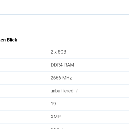
en Blick
2 x 8GB
DDR4-RAM
2666 MHz
i
unbuffered
19
XMP