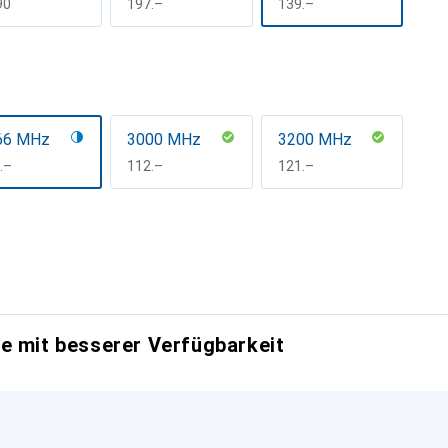
F
90
CHF
197.–
CHF
139.–
66 MHz
3000 MHz
3200 MHz
F
.–
CHF
112.–
CHF
121.–
e mit besserer Verfügbarkeit