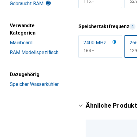
CHF
115.–
CH
52.
Gebraucht RAM
Mehr anzeigen
Verwandte
Speichertaktfrequenz
4
Kategorien
Mainboard
2400 MHz
26
CHF
164.–
CH
139
RAM Modellspezifisch
Mehr anzeigen
Dazugehörig
Speicher Wasserkühler
Ähnliche Produkt