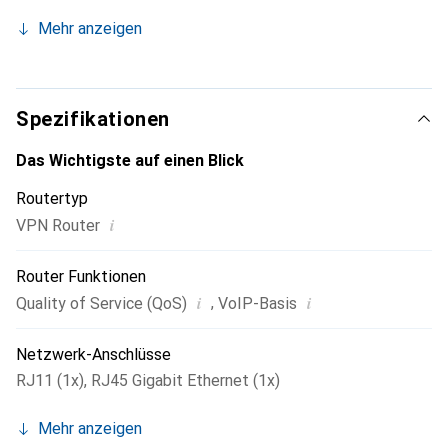
eines Büros nahtlos mit jedem gehosteten oder lokalen IP-
Mehr anzeigen
PBX-Netzwerk zu verbinden, um die Bereitstellung so
einfach wie möglich zu gestalten.
Spezifikationen
Das Wichtigste auf einen Blick
Routertyp
i
VPN Router
Router Funktionen
i
i
,
Quality of Service (QoS)
VoIP-Basis
Netzwerk-Anschlüsse
RJ11 (1x)
,
RJ45 Gigabit Ethernet (1x)
Mehr anzeigen