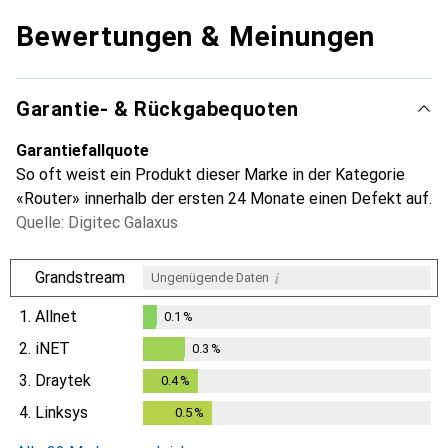
Bewertungen & Meinungen
Garantie- & Rückgabequoten
Garantiefallquote
So oft weist ein Produkt dieser Marke in der Kategorie
«Router» innerhalb der ersten 24 Monate einen Defekt auf.
Quelle: Digitec Galaxus
i
Grandstream
Ungenügende Daten
1.
Allnet
0.1
%
0.1
%
2.
iNET
0.3
%
0.3
%
3.
Draytek
0.4
%
0.4
%
4.
Linksys
0.5
%
0.5
%