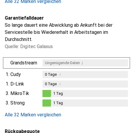
Alle 32 Marken vergleichen
Garantiefalldauer
So lange dauert eine Abwicklung ab Ankunft bei der
Servicestelle bis Wiedererhalt in Arbeitstagen im
Durchschnitt.
Quelle: Digitec Galaxus
i
Grandstream
Ungenügende Daten
1.
Cudy
i
0
Tage
1.
D-Link
i
0
Tage
3.
MikroTik
1
Tag
1
Tag
3.
Strong
1
Tag
1
Tag
Alle 32 Marken vergleichen
Rückgabequote