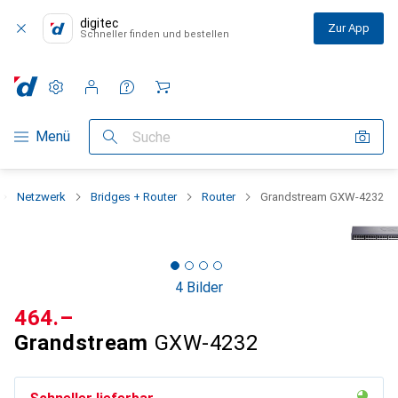
digitec
Zur App
Schneller finden und bestellen
Einstellungen
Kundenkonto
Vergleichslisten
Merklisten
Warenkorb
Navigation nach Kategorien
Menü
Suche
Netzwerk
Bridges + Router
Router
Grandstream GXW-4232
4 Bilder
CHF
464.–
Grandstream
GXW-4232