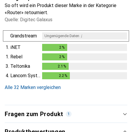
So oft wird ein Produkt dieser Marke in der Kategorie
«Router» retourniert.
Quelle: Digitec Galaxus
i
Grandstream
Ungenügende Daten
1.
iNET
2
%
2
%
1.
Rebel
2
%
2
%
3.
Teltonika
2.1
%
2.1
%
4.
Lancom Systems
2.2
%
2.2
%
Alle 32 Marken vergleichen
Fragen zum Produkt
1
Produktbewertungen