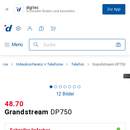
digitec
Zur App
Schneller finden und bestellen
Einstellungen
Kundenkonto
Vergleichslisten
Merklisten
Warenkorb
Navigation nach Kategorien
Menü
Suche
herie
Videokonferenz + Telefonie
Telefon
Grandstream DP750
12 Bilder
CHF
48.70
Grandstream
DP750