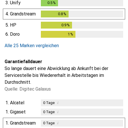
3.
Unify
0.5
%
0.5
%
4.
Grandstream
0.8
%
0.8
%
5.
HP
0.9
%
0.9
%
6.
Doro
1
%
1
%
Alle 25 Marken vergleichen
Garantiefalldauer
So lange dauert eine Abwicklung ab Ankunft bei der
Servicestelle bis Wiedererhalt in Arbeitstagen im
Durchschnitt.
Quelle: Digitec Galaxus
1.
Alcatel
i
0
Tage
1.
Gigaset
i
0
Tage
1.
Grandstream
i
0
Tage