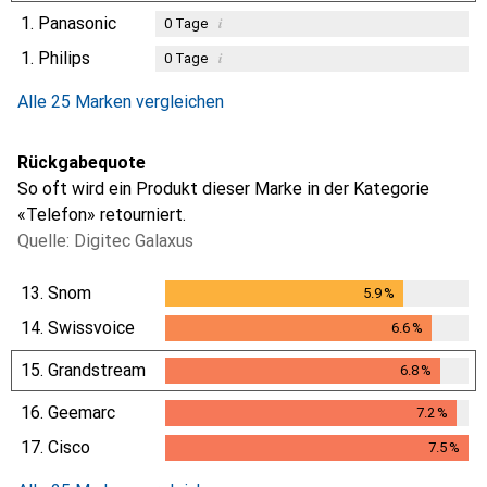
1.
Panasonic
i
0
Tage
1.
Philips
i
0
Tage
Alle 25 Marken vergleichen
Rückgabequote
So oft wird ein Produkt dieser Marke in der Kategorie
«Telefon» retourniert.
Quelle: Digitec Galaxus
13.
Snom
5.9
%
5.9
%
14.
Swissvoice
6.6
%
6.6
%
15.
Grandstream
6.8
%
6.8
%
16.
Geemarc
7.2
%
7.2
%
17.
Cisco
7.5
%
7.5
%