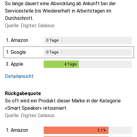
So lange dauert eine Abwicklung ab Ankunft bei der
Servicestelle bis Wiedererhalt in Arbeitstagen im
Durchschnitt.
Quelle: Digitec Galaxus
1.
Amazon
i
0
Tage
1.
Google
i
0
Tage
3.
Apple
4
Tage
4
Tage
i
Ungenügende Daten
Detailansicht
Rückgabequote
So oft wird ein Produkt dieser Marke in der Kategorie
«Smart Speaker» retourniert.
Quelle: Digitec Galaxus
1.
Amazon
3.1
%
3.1
%