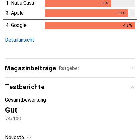
1.
Nabu Casa
3.1
%
3.1
%
3.
Apple
3.9
%
3.9
%
4.
Google
4.2
%
4.2
%
Detailansicht
Magazinbeiträge
Ratgeber
Testberichte
Gesamtbewertung
Gut
74
/100
Neueste