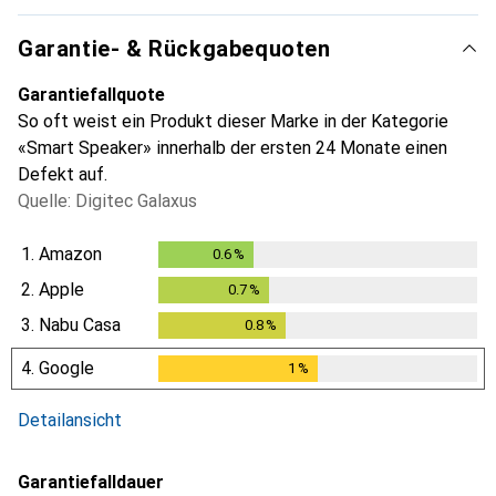
Garantie- & Rückgabequoten
Garantiefallquote
So oft weist ein Produkt dieser Marke in der Kategorie
«Smart Speaker» innerhalb der ersten 24 Monate einen
Defekt auf.
Quelle: Digitec Galaxus
1.
Amazon
0.6
%
0.6
%
2.
Apple
0.7
%
0.7
%
3.
Nabu Casa
0.8
%
0.8
%
4.
Google
1
%
1
%
Detailansicht
Garantiefalldauer