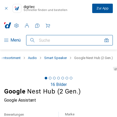
digitec
Zur App
Schneller finden und bestellen
Einstellungen
Kundenkonto
Vergleichslisten
Merklisten
Warenkorb
Navigation nach Kategorien
Menü
Suche
amtsortiment
Audio
Smart Speaker
Google Nest Hub (2 Gen.)
16 Bilder
Google
Nest Hub (2 Gen.)
Google Assistant
Marke
Bewertungen