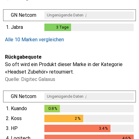
i
GN Netcom
Ungenügende Daten
1.
Jabra
3
Tage
3
Tage
i
i
i
Ungenügende Daten
Ungenügende Daten
Ungenügende Daten
Alle 10 Marken vergleichen
Rückgabequote
So oft wird ein Produkt dieser Marke in der Kategorie
«Headset Zubehör» retourniert.
Quelle: Digitec Galaxus
i
GN Netcom
Ungenügende Daten
1.
Kuando
0.8
%
0.8
%
2.
Koss
2
%
2
%
3.
HP
3.4
%
3.4
%
4.
Logitech
4.6
%