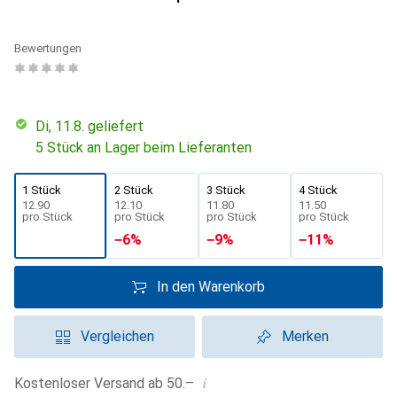
Bewertungen
Di, 11.8. geliefert
5 Stück an Lager beim Lieferanten
1 Stück
2 Stück
3 Stück
4 Stück
CHF
12.90
CHF
12.10
CHF
11.80
CHF
11.50
pro Stück
pro Stück
pro Stück
pro Stück
−
6
%
−
9
%
−
11
%
In den Warenkorb
Vergleichen
Merken
i
Kostenloser Versand ab 50.–