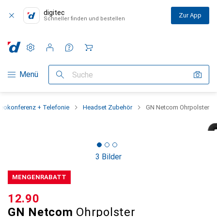
digitec
Zur App
Schneller finden und bestellen
Einstellungen
Kundenkonto
Vergleichslisten
Merklisten
Warenkorb
Navigation nach Kategorien
Menü
Suche
eokonferenz + Telefonie
Headset Zubehör
GN Netcom Ohrpolster
3 Bilder
MENGENRABATT
CHF
12.90
GN Netcom
Ohrpolster