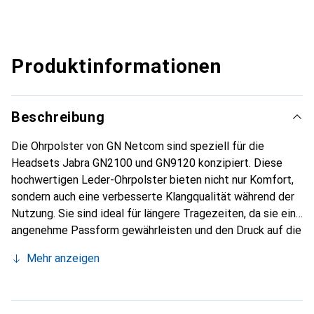
Produktinformationen
Beschreibung
Die Ohrpolster von GN Netcom sind speziell für die
Headsets Jabra GN2100 und GN9120 konzipiert. Diese
hochwertigen Leder-Ohrpolster bieten nicht nur Komfort,
sondern auch eine verbesserte Klangqualität während der
Nutzung. Sie sind ideal für längere Tragezeiten, da sie eine
angenehme Passform gewährleisten und den Druck auf die
Ohren minimieren. Die Ohrpolster sind in einer Packung mit
Mehr anzeigen
zwei Stück erhältlich, was eine einfache Erneuerung und
Pflege der Headsets ermöglicht. Die Verwendung von
Kunstleder sorgt für eine langlebige und pflegeleichte