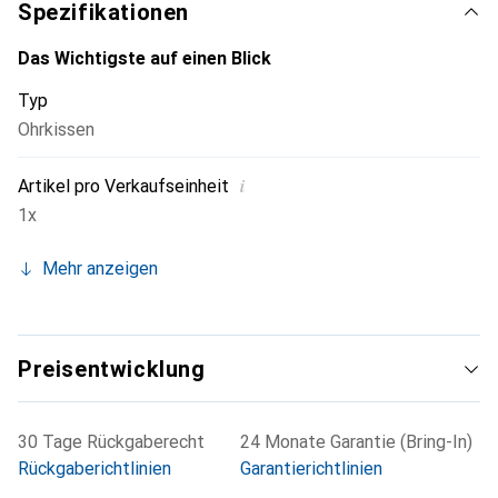
Oberfläche, die sich leicht reinigen lässt. Diese Ohrpolster
Spezifikationen
sind eine praktische Ergänzung für alle, die Wert auf eine
optimale Nutzungserfahrung ihrer Jabra-Headsets legen.
Das Wichtigste auf einen Blick
Typ
Ohrkissen
i
Artikel pro Verkaufseinheit
1x
Mehr anzeigen
Preisentwicklung
30 Tage Rückgaberecht
24 Monate Garantie (Bring-In)
Rückgaberichtlinien
Garantierichtlinien