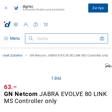
digitec
Zur App
Schneller finden und bestellen
Einstellungen
Kundenkonto
Vergleichslisten
Merklisten
Warenkorb
Navigation nach Kategorien
Menü
Suche
eadset Zubehör
GN Netcom JABRA EVOLVE 80 LINK MS Controller only
1 Bild
CHF
63.–
GN Netcom
JABRA EVOLVE 80 LINK
MS Controller only