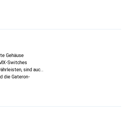
nte Gehäuse
y MX-Switches
hrleisten, sind auch
d die Gateron-
 die Switches viel
 und Spielerlebnis.
erry-Schaltern. Bei
e sind sehr
dem linearen Switch
skraft von 45 g macht