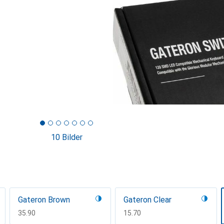
10 Bilder
Gateron Brown
Gateron Clear
CHF
35.90
CHF
15.70