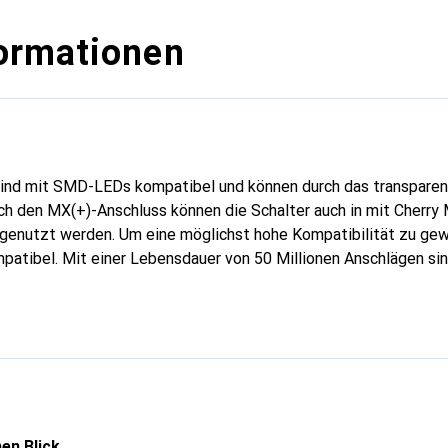
ormationen
sind mit SMD-LEDs kompatibel und können durch das transpare
ch den MX(+)-Anschluss können die Schalter auch in mit Cherr
genutzt werden. Um eine möglichst hohe Kompatibilität zu gewä
atibel. Mit einer Lebensdauer von 50 Millionen Anschlägen sin
. Das Schreibgefühl der Gateron-Schalter ist sehr angenehm, da
ch taktiler sind. Dadurch ermöglichen sie ein völlig neues Tipp-
ringen deutliche Verbesserungen zu den marktdominierenden Ch
es handelt es sich um die bei Gamern beliebtesten Switches. Si
en eine sehr schnelle Tasteneingabe. Der Auslösepunkt ist bei 
ein hörbares Klicken gibt es nicht. Die sehr niedrige Betätigung
Mehrfacheingaben in der Hitze des Gefechts.
en Blick