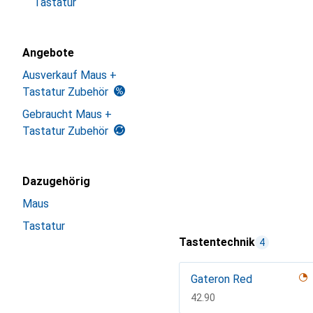
Tastatur
Angebote
Ausverkauf Maus +
Tastatur Zubehör
Gebraucht Maus +
Tastatur Zubehör
Dazugehörig
Maus
Tastatur
Tastentechnik
4
Gateron Red
CHF
42.90