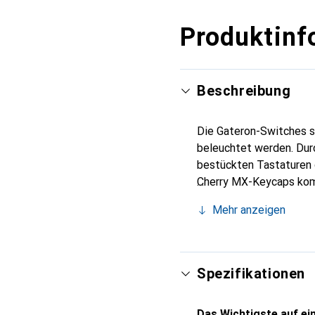
Produktinf
Beschreibung
Die Gateron-Switches 
beleuchtet werden. Dur
bestückten Tastaturen 
Cherry MX-Keycaps komp
Switches sehr langlebig
Mehr anzeigen
geschmeidiger und denno
Die Gateron-Switches b
den Gateron Red Switch
leichtgängig und erlaub
Spezifikationen
nicht spürbar und auch 
sie ideal für schnelle 
Das Wichtigste auf ein