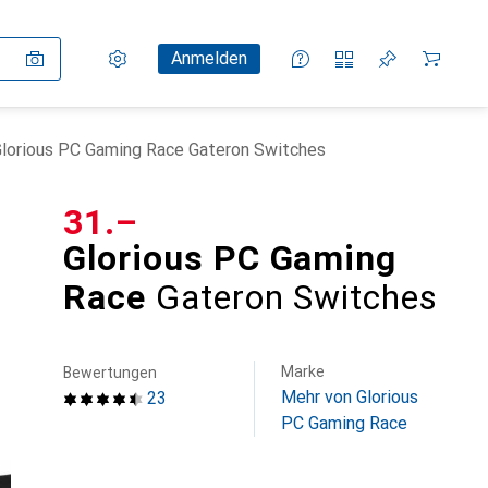
Einstellungen
Kundenkonto
Vergleichslisten
Merklisten
Warenkorb
Anmelden
lorious PC Gaming Race Gateron Switches
CHF
31.–
Glorious PC Gaming
Race
Gateron Switches
Marke
Bewertungen
Mehr von Glorious
23
PC Gaming Race