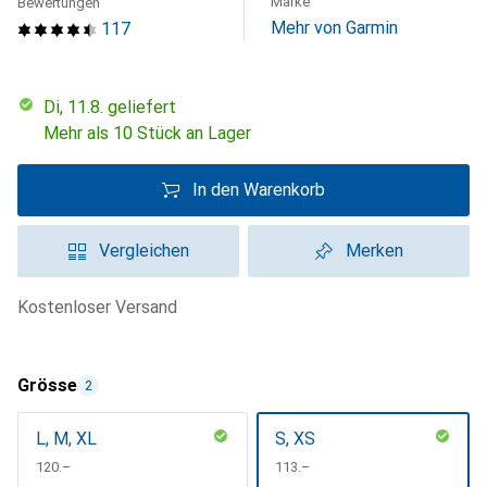
Marke
Bewertungen
Mehr von Garmin
117
Di, 11.8. geliefert
Mehr als 10 Stück an Lager
In den Warenkorb
Vergleichen
Merken
kostenloser Versand
Grösse
2
L, M, XL
S, XS
CHF
120.–
CHF
113.–