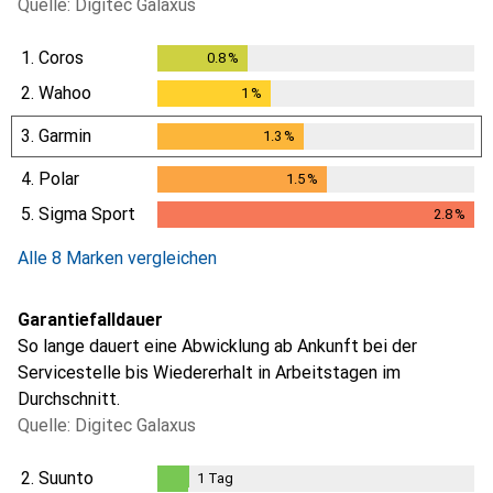
Quelle: Digitec Galaxus
1.
Coros
0.8
%
0.8
%
2.
Wahoo
1
%
1
%
3.
Garmin
1.3
%
1.3
%
4.
Polar
1.5
%
1.5
%
5.
Sigma Sport
2.8
%
2.8
%
Alle 8 Marken vergleichen
Garantiefalldauer
So lange dauert eine Abwicklung ab Ankunft bei der
Servicestelle bis Wiedererhalt in Arbeitstagen im
Durchschnitt.
Quelle: Digitec Galaxus
2.
Suunto
1
Tag