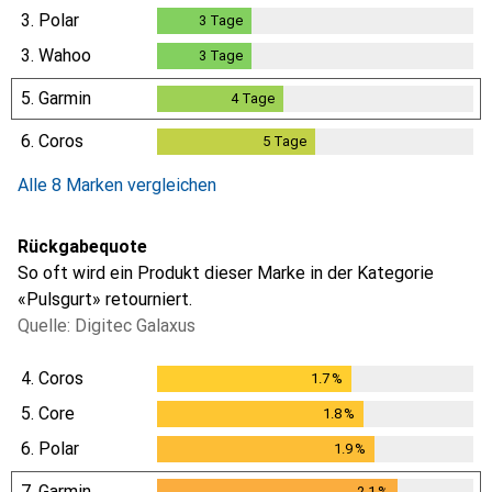
1
Tag
3.
Polar
3
Tage
3
Tage
3.
Wahoo
3
Tage
3
Tage
5.
Garmin
4
Tage
4
Tage
6.
Coros
5
Tage
5
Tage
Alle 8 Marken vergleichen
Rückgabequote
So oft wird ein Produkt dieser Marke in der Kategorie
«Pulsgurt» retourniert.
Quelle: Digitec Galaxus
4.
Coros
1.7
%
1.7
%
5.
Core
1.8
%
1.8
%
6.
Polar
1.9
%
1.9
%
7.
Garmin
2.1
%
2.1
%