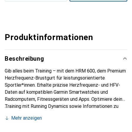
Produktinformationen
Beschreibung
Gib alles beim Training – mit dem HRM 600, dem Premium
Herzfrequenz-Brustgurt für leistungsorientierte
Sportler*innen. Erhalte präzise Herzfrequenz- und HFV-
Daten auf kompatiblen Garmin Smartwatches und
Radcomputern, Fitnessgeräten und Apps. Optimiere dein
Training mit Running Dynamics sowie Informationen zu
Geschwindigkeitsverlust bei Bodenkontakt, um Live-Daten
Mehr anzeigen
zur Abbremsung beim Aufsetzen des Fusses zu
bekommen. Der HRM 600 ist einfach verstellbar und in