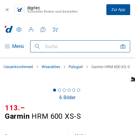
digitec
Zur App
Schneller finden und bestellen
Einstellungen
Kundenkonto
Vergleichslisten
Merklisten
Warenkorb
Navigation nach Kategorien
Menü
Suche
Gesamtsortiment
Wearables
Pulsgurt
Garmin HRM 600 XS-S
6 Bilder
CHF
113.–
Garmin
HRM 600 XS-S