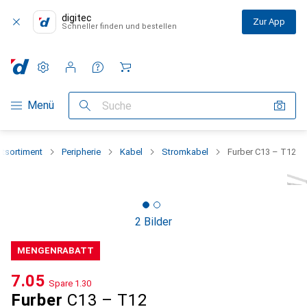
digitec
Zur App
Schneller finden und bestellen
Einstellungen
Kundenkonto
Vergleichslisten
Merklisten
Warenkorb
Navigation nach Kategorien
Menü
Suche
tsortiment
Peripherie
Kabel
Stromkabel
Furber C13 – T12
2 Bilder
MENGENRABATT
CHF
7.05
Spare
CHF
1.30
Furber
C13 – T12