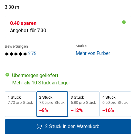
3.30 m
CHF
0.40
sparen
Angebot für
CHF
7.30
Marke
Bewertungen
Mehr von Furber
275
übermorgen geliefert
Mehr als 10 Stück an Lager
1 Stück
2 Stück
3 Stück
4 Stück
CHF
7.70
pro Stück
CHF
7.05
pro Stück
CHF
6.80
pro Stück
CHF
6.50
pro Stück
−
8
%
−
12
%
−
16
%
2 Stück in den Warenkorb