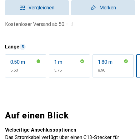
Vergleichen
Merken
i
Kostenloser Versand ab 50.–
Länge
5
0.50 m
1 m
1.80 m
CHF
5.50
CHF
5.75
CHF
8.90
Auf einen Blick
Vielseitige Anschlussoptionen
Das Stromkabel verfügt über einen C13-Stecker für