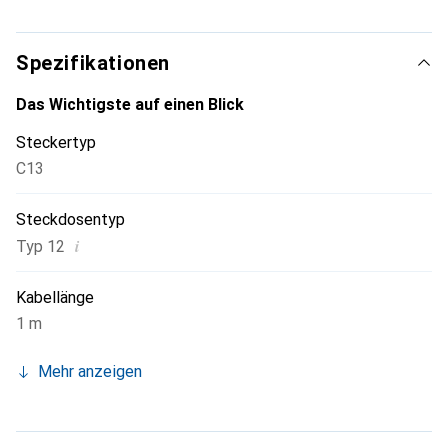
zu Hause oder den gewerblichen Einsatz, bei FURBER.
power finden Sie das richtige Stromkabel.
Spezifikationen
Das Wichtigste auf einen Blick
Steckertyp
C13
Steckdosentyp
i
Typ 12
Kabellänge
1 m
Mehr anzeigen