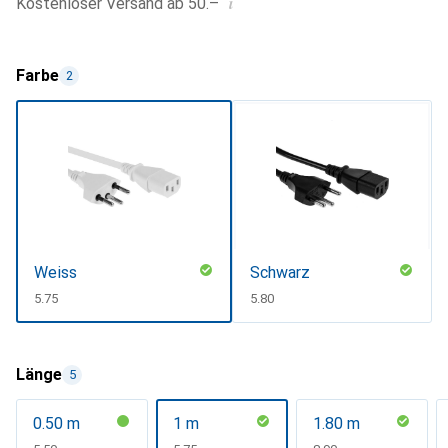
i
Kostenloser Versand ab 50.–
Farbe
2
Weiss
Schwarz
CHF
5.75
CHF
5.80
Länge
5
0.50 m
1 m
1.80 m