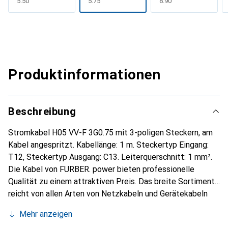
CHF
5.50
CHF
5.75
CHF
8.90
Produktinformationen
Beschreibung
Stromkabel H05 VV-F 3G0.75 mit 3-poligen Steckern, am
Kabel angespritzt. Kabellänge: 1 m. Steckertyp Eingang:
T12, Steckertyp Ausgang: C13. Leiterquerschnitt: 1 mm².
Die Kabel von FURBER. power bieten professionelle
Qualität zu einem attraktiven Preis. Das breite Sortiment
reicht von allen Arten von Netzkabeln und Gerätekabeln
über Verlängerungskabel bis hin zu Anschlusskabeln mit
Mehr anzeigen
offenem Ende in verschiedenen Längen und Farben. Ob für