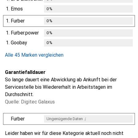
1.
Emos
0
%
1.
Furber
0
%
1.
Furber.power
0
%
1.
Goobay
0
%
Alle 45 Marken vergleichen
Garantiefalldauer
So lange dauert eine Abwicklung ab Ankunft bei der
Servicestelle bis Wiedererhalt in Arbeitstagen im
Durchschnitt.
Quelle: Digitec Galaxus
i
Furber
Ungenügende Daten
i
i
i
i
Ungenügende Daten
Ungenügende Daten
Ungenügende Daten
Ungenügende Daten
Leider haben wir für diese Kategorie aktuell noch nicht