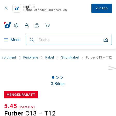
digitec
Zur App
Schneller finden und bestellen
Einstellungen
Kundenkonto
Vergleichslisten
Merklisten
Warenkorb
Navigation nach Kategorien
Menü
Suche
tsortiment
Peripherie
Kabel
Stromkabel
Furber C13 – T12
3 Bilder
MENGENRABATT
CHF
5.45
Spare
CHF
0.60
Furber
C13 – T12