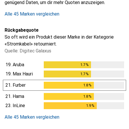
genügend Daten, um dir mehr Quoten anzuzeigen.
Alle 45 Marken vergleichen
Rückgabequote
So oft wird ein Produkt dieser Marke in der Kategorie
«Stromkabel» retourniert.
Quelle: Digitec Galaxus
19.
Aruba
1.7
%
1.7
%
19.
Max Hauri
1.7
%
1.7
%
21.
Furber
1.8
%
1.8
%
21.
Hama
1.8
%
1.8
%
23.
InLine
1.9
%
1.9
%
Alle 45 Marken vergleichen