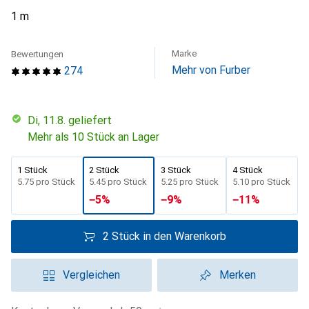
1 m
Marke
Bewertungen
Mehr von Furber
274
Di, 11.8. geliefert
Mehr als 10 Stück an Lager
1 Stück
2 Stück
3 Stück
4 Stück
CHF
5.75
pro Stück
CHF
5.45
pro Stück
CHF
5.25
pro Stück
CHF
5.10
pro Stück
−
5
%
−
9
%
−
11
%
2 Stück in den Warenkorb
Vergleichen
Merken