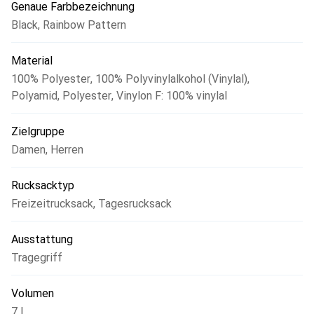
Genaue Farbbezeichnung
ein leichteres und haltbareres Material. Hinzu kommt eine
Black
,
Rainbow Pattern
hohe Abriebfestigkeit, die dafür sorgt, dass Vinylon F
seine Haltbarkeit und Funktionalität Jahr für Jahr unter
Material
Beweis stellt.
100% Polyester
,
100% Polyvinylalkohol (Vinylal)
,
Polyamid
,
Polyester
,
Vinylon F: 100% vinylal
Zielgruppe
Damen
,
Herren
Rucksacktyp
Freizeitrucksack
,
Tagesrucksack
Ausstattung
Tragegriff
Volumen
7 l