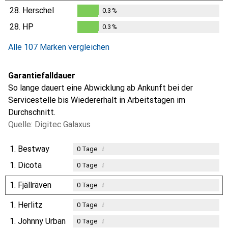
0.3
%
28.
Herschel
0.3
%
0.3
%
28.
HP
0.3
%
0.3
%
Alle 107 Marken vergleichen
Garantiefalldauer
So lange dauert eine Abwicklung ab Ankunft bei der
Servicestelle bis Wiedererhalt in Arbeitstagen im
Durchschnitt.
Quelle: Digitec Galaxus
1.
Bestway
i
0
Tage
1.
Dicota
i
0
Tage
1.
Fjällräven
i
0
Tage
1.
Herlitz
i
0
Tage
1.
Johnny Urban
i
0
Tage