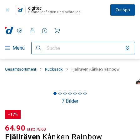
digitec
Zur App
Schneller finden und bestellen
Einstellungen
Kundenkonto
Vergleichslisten
Merklisten
Warenkorb
Navigation nach Kategorien
Menü
Suche
Gesamtsortiment
Rucksack
Fjällräven Kånken Rainbow
7 Bilder
−17%
CHF
64.90
statt
CHF
78.60
Fjällräven
Kånken Rainbow