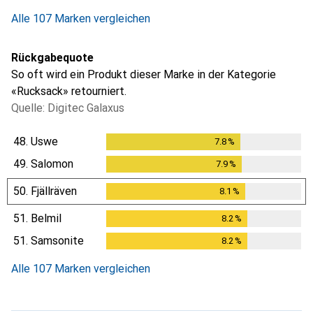
Alle 107 Marken vergleichen
Rückgabequote
So oft wird ein Produkt dieser Marke in der Kategorie
«Rucksack» retourniert.
Quelle: Digitec Galaxus
48.
Uswe
7.8
%
7.8
%
49.
Salomon
7.9
%
7.9
%
50.
Fjällräven
8.1
%
8.1
%
51.
Belmil
8.2
%
8.2
%
51.
Samsonite
8.2
%
8.2
%
Alle 107 Marken vergleichen