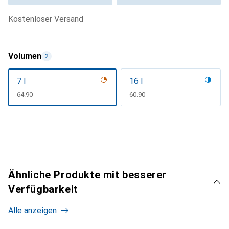
kostenloser Versand
Volumen
2
7 l
16 l
CHF
64.90
CHF
60.90
Ähnliche Produkte mit besserer
Verfügbarkeit
Alle anzeigen