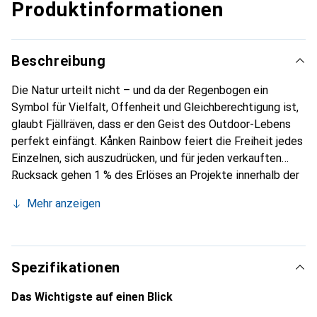
Produktinformationen
Beschreibung
Die Natur urteilt nicht – und da der Regenbogen ein
Symbol für Vielfalt, Offenheit und Gleichberechtigung ist,
glaubt Fjällräven, dass er den Geist des Outdoor-Lebens
perfekt einfängt. Kånken Rainbow feiert die Freiheit jedes
Einzelnen, sich auszudrücken, und für jeden verkauften
Rucksack gehen 1 % des Erlöses an Projekte innerhalb der
Arctic Fox Initiative von Fjällräven. Ein Special Edition Pack
Mehr anzeigen
mit all der grossartigen Kånken-Liebe und noch ein
bisschen mehr. Vinylon F kommt ohne Beschichtung aus.
Dadurch, dass es Feuchtigkeit besser absorbiert als jede
andere Synthetikfaser, schwillt Vinylon F wie eine
Spezifikationen
Naturfaser an und füllt die Zwischenräume im Gewebe auf.
Das Gewebe ist also aufgrund seines Aufbaus wasserdicht,
Das Wichtigste auf einen Blick
was eine Beschichtung überflüssig macht. Das Ergebnis ist