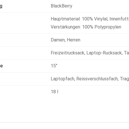
g
BlackBerry
Hauptmaterial: 100% Vinylal
,
Innenfut
Verstärkungen: 100% Polypropylen
Damen
,
Herren
Freizeitrucksack
,
Laptop-Rucksack
,
Ta
le
15"
Laptopfach
,
Reissverschlussfach
,
Trag
18 l