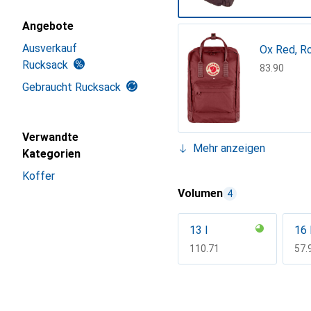
Angebote
Ausverkauf
Ox Red, R
Rucksack
CHF
83.90
Gebraucht Rucksack
Verwandte
Mehr anzeigen
Kategorien
Grau, Supe
Koffer
CHF
93.90
Volumen
4
13 l
16 
CHF
110.71
CH
57.
Mehr anzeigen