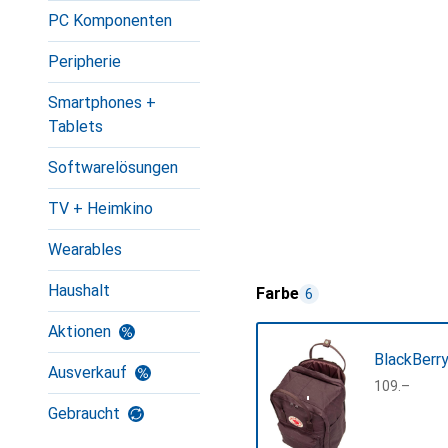
PC Komponenten
Peripherie
Smartphones +
Tablets
Softwarelösungen
TV + Heimkino
Wearables
Haushalt
Farbe
6
Aktionen
BlackBerr
Ausverkauf
CHF
109.–
Gebraucht