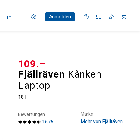
Einstellungen
Kundenkonto
Vergleichslisten
Merklisten
Warenkorb
Anmelden
CHF
109.–
Fjällräven
Kånken
Laptop
18 l
Marke
Bewertungen
Mehr von Fjällräven
1676