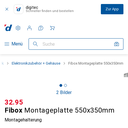
digitec
Zur App
Schneller finden und bestellen
Einstellungen
Kundenkonto
Vergleichslisten
Merklisten
Warenkorb
Navigation nach Kategorien
Menü
Suche
nik
Elektronikzubehör + Gehäuse
Fibox Montageplatte 550x350mm
2 Bilder
CHF
32.95
Fibox
Montageplatte 550x350mm
Montagehalterung