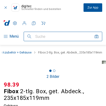
digitec
Zur App
Schneller finden und bestellen
Einstellungen
Kundenkonto
Vergleichslisten
Merklisten
Warenkorb
Navigation nach Kategorien
Menü
Suche
ronikzubehör + Gehäuse
Fibox 2-tlg. Box, get. Abdeck., 235x185x119mm
2 Bilder
CHF
98.39
Fibox
2-tlg. Box, get. Abdeck.,
235x185x119mm
Gehäuse