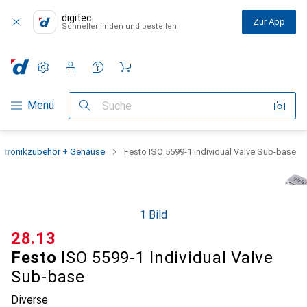
digitec
Zur App
Schneller finden und bestellen
Einstellungen
Kundenkonto
Vergleichslisten
Merklisten
Warenkorb
Navigation nach Kategorien
Menü
Suche
ektronikzubehör + Gehäuse
Festo ISO 5599-1 Individual Valve Sub-base
1 Bild
CHF
28.13
Festo
ISO 5599-1 Individual Valve
Sub-base
Diverse