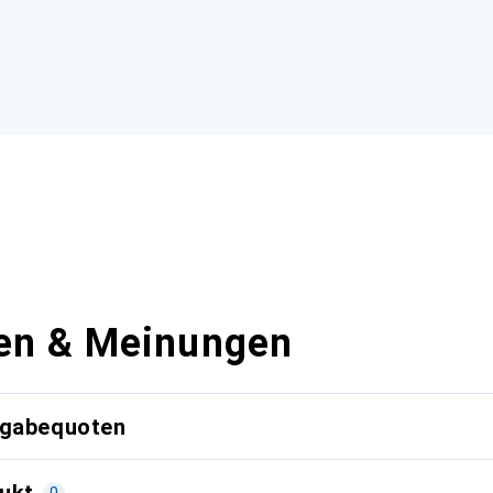
en & Meinungen
kgabequoten
ukt
0