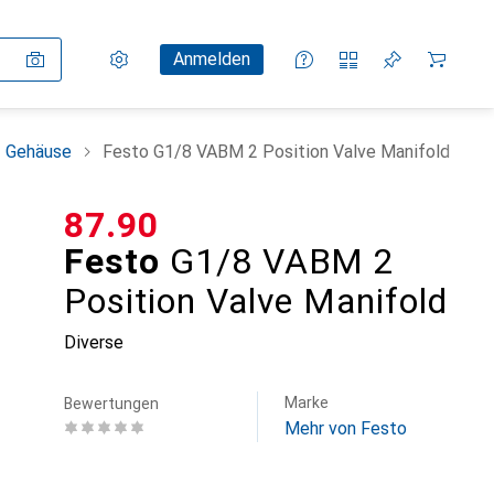
Einstellungen
Kundenkonto
Vergleichslisten
Merklisten
Warenkorb
Anmelden
+ Gehäuse
Festo G1/8 VABM 2 Position Valve Manifold
CHF
87.90
Festo
G1/8 VABM 2
Position Valve Manifold
Diverse
Marke
Bewertungen
Mehr von Festo