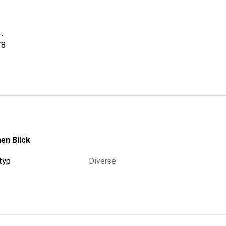
/8
nium-Legierung
l
 Typ: Schraubbefestigung
en Blick
typ
Diverse