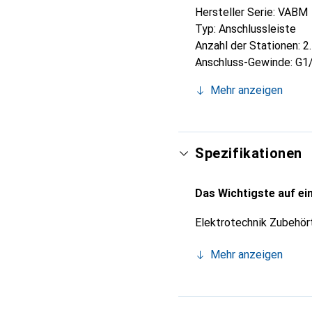
Hersteller Serie: VABM
Typ: Anschlussleiste
Anzahl der Stationen: 2
Anschluss-Gewinde: G1
Gehäusematerial: Alumi
Mehr anzeigen
Gewindegrösse: 1/8 Zol
Standardgewinde: G
Elektrischer Anschluss
Spezifikationen
Das Wichtigste auf ein
Elektrotechnik Zubehör
Mehr anzeigen