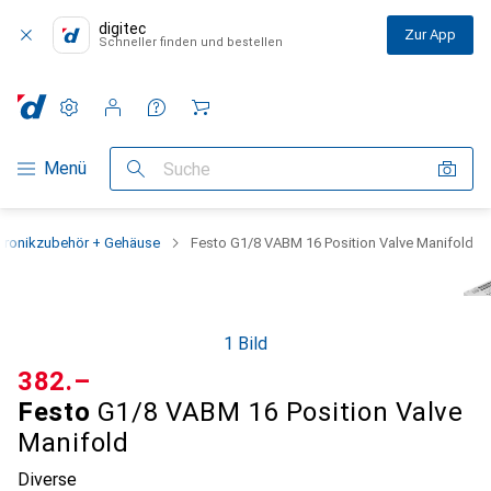
digitec
Zur App
Schneller finden und bestellen
Einstellungen
Kundenkonto
Vergleichslisten
Merklisten
Warenkorb
Navigation nach Kategorien
Menü
Suche
ktronikzubehör + Gehäuse
Festo G1/8 VABM 16 Position Valve Manifold
1 Bild
CHF
382.–
Festo
G1/8 VABM 16 Position Valve
Manifold
Diverse