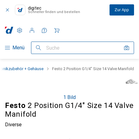
digitec
Zur App
Schneller finden und bestellen
Einstellungen
Kundenkonto
Vergleichslisten
Merklisten
Warenkorb
Navigation nach Kategorien
Menü
Suche
tronikzubehör + Gehäuse
Festo 2 Position G1/4" Size 14 Valve Manifold
1 Bild
Festo
2 Position G1/4" Size 14 Valve
Manifold
Diverse