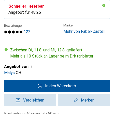
Schneller lieferbar
Angebot für
CHF
48.25
Marke
Bewertungen
Mehr von Faber-Castell
122
Zwischen Di, 11.8. und Mi, 12.8. geliefert
Mehr als 10 Stück an Lager beim Drittanbieter
i
Angebot von
Malys
CH
In den Warenkorb
Vergleichen
Merken
i
Kostenloser Versand ab 50.–