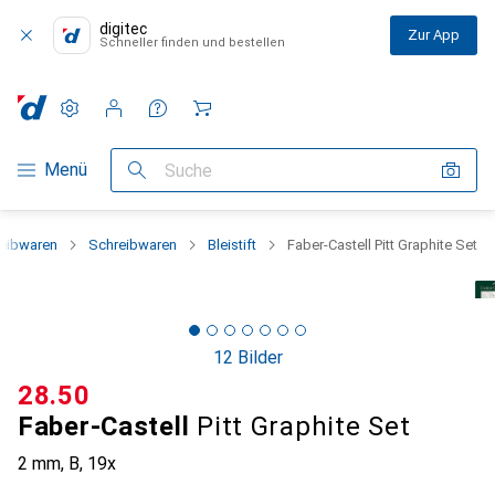
digitec
Zur App
Schneller finden und bestellen
Einstellungen
Kundenkonto
Vergleichslisten
Merklisten
Warenkorb
Navigation nach Kategorien
Menü
Suche
reibwaren
Schreibwaren
Bleistift
Faber-Castell Pitt Graphite Set
12 Bilder
CHF
28.50
Faber-Castell
Pitt Graphite Set
2 mm, B, 19x