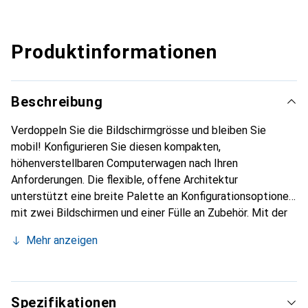
Produktinformationen
Beschreibung
Verdoppeln Sie die Bildschirmgrösse und bleiben Sie
mobil! Konfigurieren Sie diesen kompakten,
höhenverstellbaren Computerwagen nach Ihren
Anforderungen. Die flexible, offene Architektur
unterstützt eine breite Palette an Konfigurationsoptionen
mit zwei Bildschirmen und einer Fülle an Zubehör. Mit der
optional erhältlichen Kamerahalterung eignet sich der
Mehr anzeigen
Wagen optimal für Webkonferenzen und andere
bildintensive Anwendungen, z. B. in der Telemedizin. Zu
den Merkmalen zählen die Höhenverstellung um 51 cm
(Arbeiten im Sitzen oder Stehen), kompakte Masse und
Spezifikationen