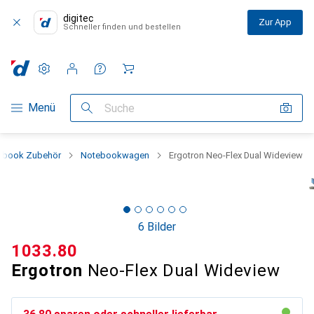
digitec
Zur App
Schneller finden und bestellen
Einstellungen
Kundenkonto
Vergleichslisten
Merklisten
Warenkorb
Navigation nach Kategorien
Menü
Suche
ebook Zubehör
Notebookwagen
Ergotron Neo-Flex Dual Wideview
6 Bilder
CHF
1033.80
Ergotron
Neo-Flex Dual Wideview