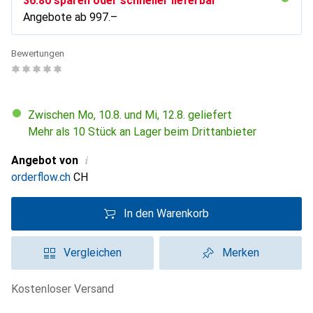
CHF
36.80
sparen oder schneller lieferbar
Angebote ab
CHF
997.–
Bewertungen
Zwischen Mo, 10.8. und Mi, 12.8. geliefert
Mehr als 10 Stück an Lager beim Drittanbieter
i
Angebot von
orderflow.ch
CH
In den Warenkorb
Vergleichen
Merken
kostenloser Versand