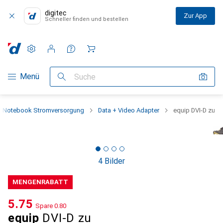
digitec
Zur App
Schneller finden und bestellen
Einstellungen
Kundenkonto
Vergleichslisten
Merklisten
Warenkorb
Navigation nach Kategorien
Menü
Suche
Notebook Stromversorgung
Data + Video Adapter
equip DVI-D zu
4 Bilder
MENGENRABATT
CHF
5.75
Spare
CHF
0.80
equip
DVI-D zu