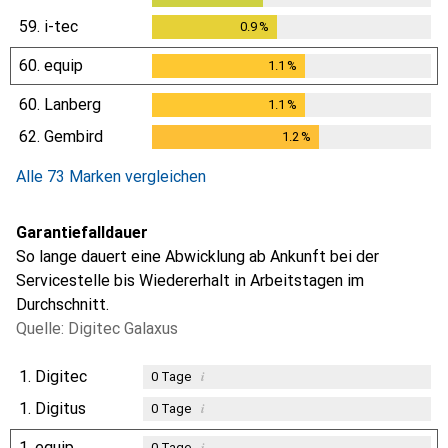
59.
i-tec
0.9
%
0.9
%
60.
equip
1.1
%
1.1
%
60.
Lanberg
1.1
%
1.1
%
62.
Gembird
1.2
%
1.2
%
Alle 73 Marken vergleichen
Garantiefalldauer
So lange dauert eine Abwicklung ab Ankunft bei der
Servicestelle bis Wiedererhalt in Arbeitstagen im
Durchschnitt.
Quelle: Digitec Galaxus
1.
Digitec
i
0
Tage
1.
Digitus
i
0
Tage
1.
equip
i
0
Tage