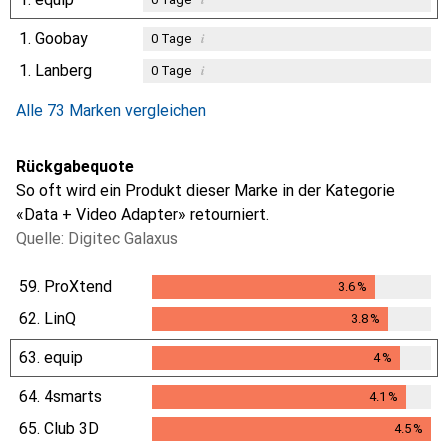
1.
Goobay
i
0
Tage
1.
Lanberg
i
0
Tage
Alle 73 Marken vergleichen
Rückgabequote
So oft wird ein Produkt dieser Marke in der Kategorie
«Data + Video Adapter» retourniert.
Quelle: Digitec Galaxus
59.
ProXtend
3.6
%
3.6
%
62.
LinQ
3.8
%
3.8
%
63.
equip
4
%
4
%
64.
4smarts
4.1
%
4.1
%
65.
Club 3D
4.5
%