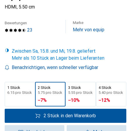
HDMI, 5.50 cm
Marke
Bewertungen
Mehr von equip
23
Zwischen Sa, 15.8. und Mi, 19.8. geliefert
Mehr als 10 Stück an Lager beim Lieferanten
Benachrichtigen, wenn schneller verfügbar
1 Stück
2 Stück
3 Stück
4 Stück
CHF
6.15
pro Stück
CHF
5.75
pro Stück
CHF
5.55
pro Stück
CHF
5.40
pro Stück
−
7
%
−
10
%
−
12
%
2 Stück in den Warenkorb