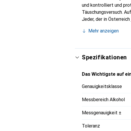
und kontrolliert und p
Täuschungsversuch. Aufg
Jeder, der in Österreich
Alkoholtestgerät bereit
Mehr anzeigen
Verfügung. Der Einschal
Rechtshänder gleicherma
Einfacher könnte eine 
Spezifikationen
Das Wichtigste auf ein
Genauigkeitsklasse
Messbereich Alkohol
Messgenauigkeit ±
Toleranz