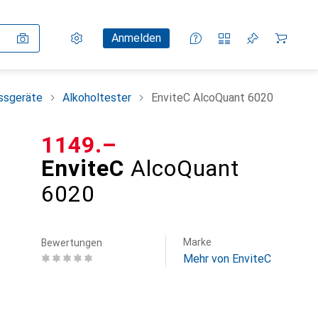
Einstellungen
Kundenkonto
Vergleichslisten
Merklisten
Warenkorb
Anmelden
ssgeräte
Alkoholtester
EnviteC AlcoQuant 6020
CHF
1149.–
EnviteC
AlcoQuant
6020
Marke
Bewertungen
Mehr von EnviteC