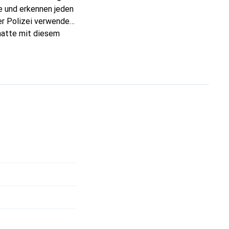
e und erkennen jeden
er Polizei verwendet:
 hatte mit diesem
 Knöpfe zur
inks- sowie für
halten, fertig.