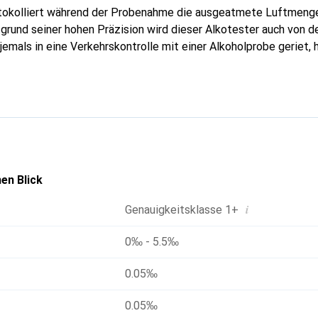
rotokolliert während der Probenahme die ausgeatmete Luftmeng
rund seiner hohen Präzision wird dieser Alkotester auch von d
 jemals in eine Verkehrskontrolle mit einer Alkoholprobe geriet,
s Kontakt. Die Bedienung ist sehr einfach, es stehen dafür drei
tknopf befindet sich in der Mitte des Geräts und ist somit für L
ssen gut greifbar. Einschalten, pusten, Anzeige abwarten, aussc
Alkoholmessung kaum sein.
en Blick
i
Genauigkeitsklasse 1+
0‰ - 5.5‰
0.05‰
0.05‰