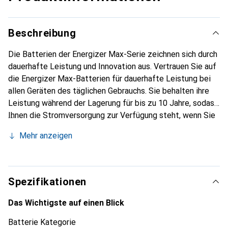
Beschreibung
Die Batterien der Energizer Max-Serie zeichnen sich durch
dauerhafte Leistung und Innovation aus. Vertrauen Sie auf
die Energizer Max-Batterien für dauerhafte Leistung bei
allen Geräten des täglichen Gebrauchs. Sie behalten ihre
Leistung während der Lagerung für bis zu 10 Jahre, sodass
Ihnen die Stromversorgung zur Verfügung steht, wenn Sie
sie dringend benötigen. Ausserdem bieten die Max AA
Mehr anzeigen
Batterien Auslaufschutz für bis zu 2 Jahre nach dem
vollständigen Gebrauch und schützen so Ihre Geräte.
Verlassen Sie sich auf die langlebige Leistung und den
Geräteschutz Ihrer Spielzeuge, Taschenlampen,
Spezifikationen
Funkmäuse und anderen hochwertigen Geräte, wie Sie es
von Energizer erwarten. Bis zu 2 Jahre bei vollständig
Das Wichtigste auf einen Blick
verbrauchten Batterien in Geräten.
Batterie Kategorie