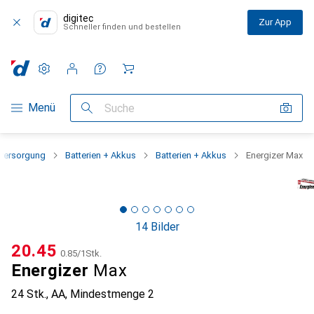
digitec
Zur App
Schneller finden und bestellen
Einstellungen
Kundenkonto
Vergleichslisten
Merklisten
Warenkorb
Navigation nach Kategorien
Menü
Suche
versorgung
Batterien + Akkus
Batterien + Akkus
Energizer Max
14 Bilder
CHF
20.45
CHF
0.85
/
1Stk.
Energizer
Max
24 Stk., AA
,
Mindestmenge
2