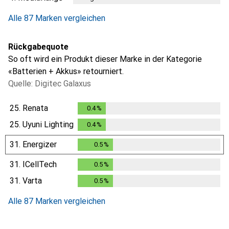
Alle 87 Marken vergleichen
Rückgabequote
So oft wird ein Produkt dieser Marke in der Kategorie
«Batterien + Akkus» retourniert.
Quelle: Digitec Galaxus
25.
Renata
0.4
%
0.4
%
25.
Uyuni Lighting
0.4
%
0.4
%
31.
Energizer
0.5
%
0.5
%
31.
ICellTech
0.5
%
0.5
%
31.
Varta
0.5
%
0.5
%
Alle 87 Marken vergleichen