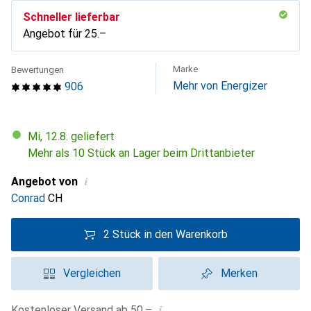
Schneller lieferbar
Angebot für
CHF
25.–
Marke
Bewertungen
Mehr von Energizer
906
Mi, 12.8. geliefert
Mehr als 10 Stück an Lager beim Drittanbieter
i
Angebot von
Conrad
CH
2 Stück in den Warenkorb
Vergleichen
Merken
i
Kostenloser Versand ab 50.–