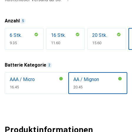
Anzahl
5
6 Stk.
16 Stk.
20 Stk.
CHF
9.35
CHF
11.60
CHF
15.60
Batterie Kategorie
2
AAA / Micro
AA / Mignon
CHF
16.45
CHF
20.45
Produktinformationen