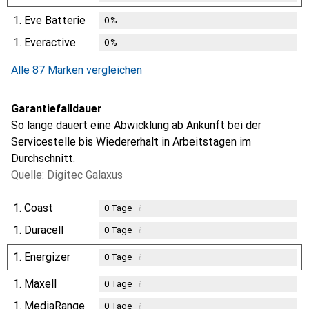
1.
Eve Batterie
0
%
1.
Everactive
0
%
Alle 87 Marken vergleichen
Garantiefalldauer
So lange dauert eine Abwicklung ab Ankunft bei der
Servicestelle bis Wiedererhalt in Arbeitstagen im
Durchschnitt.
Quelle: Digitec Galaxus
1.
Coast
i
0
Tage
1.
Duracell
i
0
Tage
1.
Energizer
i
0
Tage
1.
Maxell
i
0
Tage
1.
MediaRange
i
0
Tage