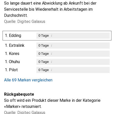
So lange dauert eine Abwicklung ab Ankunft bei der
Servicestelle bis Wiedererhalt in Arbeitstagen im
Durchschnitt.
Quelle: Digitec Galaxus
1.
Edding
i
0
Tage
1.
Extralink
i
0
Tage
1.
Kores
i
0
Tage
1.
Ohuhu
i
0
Tage
1.
Pilot
i
0
Tage
Alle 69 Marken vergleichen
Rückgabequote
So oft wird ein Produkt dieser Marke in der Kategorie
«Marker» retourniert.
Quelle: Digitec Galaxus