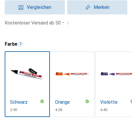
Vergleichen
Merken
i
Kostenloser Versand ab 50.–
Farbe
7
Schwarz
Orange
Violette
CHF
3.90
CHF
4.38
CHF
4.40