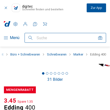
digitec
Zur App
Schneller finden und bestellen
Einstellungen
Kundenkonto
Vergleichslisten
Merklisten
Warenkorb
Navigation nach Kategorien
Menü
Suche
ent
Büro + Schreibwaren
Schreibwaren
Marker
Edding 400
31 Bilder
MENGENRABATT
CHF
3.45
Spare
CHF
1.35
Edding
400