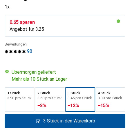
1x
CHF
0.65
sparen
Angebot für
CHF
3.25
Bewertungen
98
übermorgen geliefert
Mehr als 10 Stück an Lager
1 Stück
2 Stück
3 Stück
4 Stück
CHF
3.90
pro Stück
CHF
3.60
pro Stück
CHF
3.45
pro Stück
CHF
3.30
pro Stück
−
8
%
−
12
%
−
15
%
3 Stück in den Warenkorb