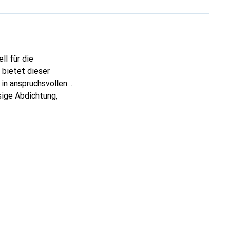
ll für die
 bietet dieser
 in anspruchsvollen
sige Abdichtung,
ne einfache
net und bietet
rbe und die robuste
nischen