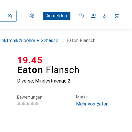
Einstellungen
Kundenkonto
Vergleichslisten
Merklisten
Warenkorb
Anmelden
lektronikzubehör + Gehäuse
Eaton Flansch
CHF
19.45
Eaton
Flansch
Diverse
,
Mindestmenge
2
Marke
Bewertungen
Mehr von Eaton