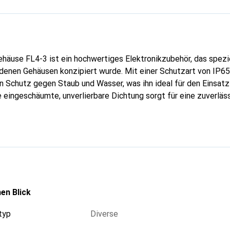
häuse FL4-3 ist ein hochwertiges Elektronikzubehör, das spezie
denen Gehäusen konzipiert wurde. Mit einer Schutzart von IP65
n Schutz gegen Staub und Wasser, was ihn ideal für den Einsatz
eingeschäumte, unverlierbare Dichtung sorgt für eine zuverläs
ontage durch die im Lieferumfang enthaltene Keilverbindung ei
. Der Flansch ist für Gehäuse mit einem Mass von 375 mm geeig
rungen, darunter 5xM25, 6xM25/16 und 6xM32/20. Die graue Fa
ff machen ihn zu einer langlebigen Lösung für Ihre elektrotech
en Blick
typ
Diverse