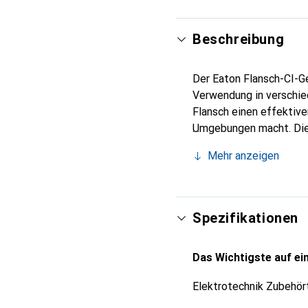
Beschreibung
Der Eaton Flansch-CI-Ge
Verwendung in verschie
Flansch einen effektive
Umgebungen macht. Die 
während die schnelle M
Mehr anzeigen
Installation ermöglicht
mehrere Leitungseinfüh
Bauweise aus Isoliersto
Anforderungen.
Spezifikationen
Das Wichtigste auf ein
Elektrotechnik Zubehör