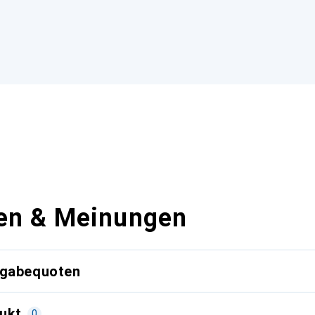
en & Meinungen
kgabequoten
ukt
0