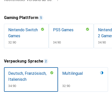
Gaming Plattform
5
Nintendo Switch
PS5 Games
Nintend
Games
2 Game
CHF
32.90
CHF
34.90
CHF
34.90
Verpackung Sprache
2
Deutsch, Französisch,
Multilingual
Italienisch
CHF
34.90
CHF
32.90