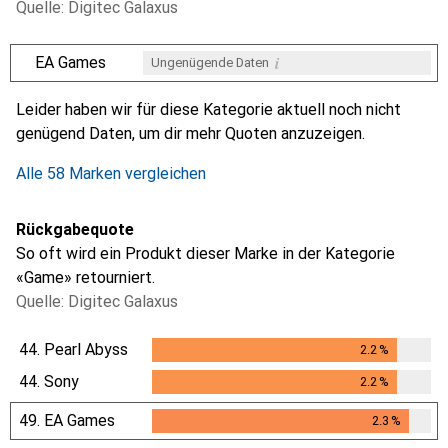
Quelle: Digitec Galaxus
i
EA Games
Ungenügende Daten
i
i
i
i
Ungenügende Daten
Ungenügende Daten
Ungenügende Daten
Ungenügende Daten
Leider haben wir für diese Kategorie aktuell noch nicht
genügend Daten, um dir mehr Quoten anzuzeigen.
Alle 58 Marken vergleichen
Rückgabequote
So oft wird ein Produkt dieser Marke in der Kategorie
«Game» retourniert.
Quelle: Digitec Galaxus
44.
Pearl Abyss
2.2
%
2.2
%
44.
Sony
2.2
%
2.2
%
49.
EA Games
2.3
%
2.3
%