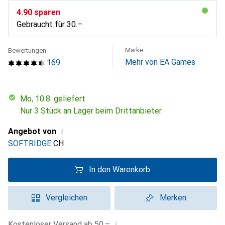
CHF
4.90
sparen
Gebraucht für
CHF
30.–
Marke
Bewertungen
Mehr von EA Games
169
Mo, 10.8. geliefert
Nur 3 Stück an Lager beim Drittanbieter
i
Angebot von
SOFTRIDGE
CH
In den Warenkorb
Vergleichen
Merken
i
Kostenloser Versand ab 50.–