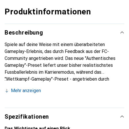
Produktinformationen
Beschreibung
Spiele auf deine Weise mit einem überarbeiteten
Gameplay-Erlebnis, das durch Feedback aus der FC-
Community angetrieben wird. Das neue "Authentisches
Gameplay"-Preset liefert unser bisher realistischstes
Fussballerlebnis im Karrieremodus, während das
"Wettkampf-Gameplay"-Preset - angetrieben durch
verfeinerte Grundlagen, gesteigerte Konsistenz und
Mehr anzeigen
erhöhte Reaktionsfähigkeit - speziell für Football
Ultimate Team und Clubs gemacht ist. Erlebe beispiellose
Authentizität in EA SPORTS FC 26, mit über 20.000 Profis
in mehr als 750 Clubs und Nationalmannschaften, in über
Spezifikationen
120 Stadien und mehr als 35 Ligen. EA SPORTS FC 26 ist
der einzige Ort, an dem du die legendäre UEFA Champions
Das Wichtigste auf einen Blick