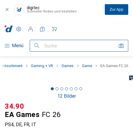
digitec
Zur App
Schneller finden und bestellen
Einstellungen
Kundenkonto
Vergleichslisten
Merklisten
Warenkorb
Navigation nach Kategorien
Menü
Suche
amtsortiment
Gaming + VR
Games
Game
EA Games FC 26
12 Bilder
CHF
34.90
EA Games
FC 26
PS4, DE, FR, IT