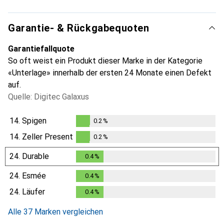
Garantie- & Rückgabequoten
Garantiefallquote
So oft weist ein Produkt dieser Marke in der Kategorie
«Unterlage» innerhalb der ersten 24 Monate einen Defekt
auf.
Quelle: Digitec Galaxus
14.
Spigen
0.2
%
0.2
%
14.
Zeller Present
0.2
%
0.2
%
24.
Durable
0.4
%
0.4
%
24.
Esmée
0.4
%
0.4
%
24.
Läufer
0.4
%
0.4
%
Alle 37 Marken vergleichen