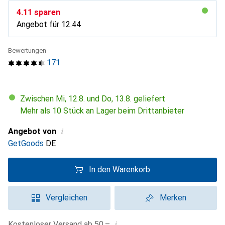
CHF
4.11
sparen
Angebot für
CHF
12.44
Bewertungen
171
Zwischen Mi, 12.8. und Do, 13.8. geliefert
Mehr als 10 Stück an Lager beim Drittanbieter
i
Angebot von
GetGoods
DE
In den Warenkorb
Vergleichen
Merken
i
Kostenloser Versand ab 50.–