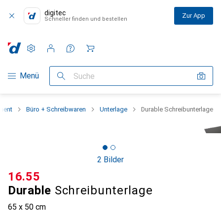
digitec
Zur App
Schneller finden und bestellen
Einstellungen
Kundenkonto
Vergleichslisten
Merklisten
Warenkorb
Navigation nach Kategorien
Menü
Suche
ment
Büro + Schreibwaren
Unterlage
Durable Schreibunterlage
2 Bilder
CHF
16.55
Durable
Schreibunterlage
65 x 50 cm