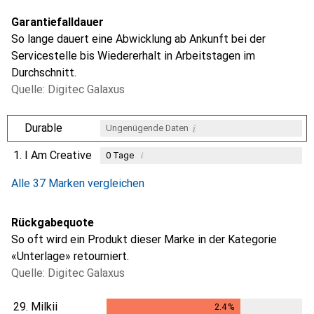
Garantiefalldauer
So lange dauert eine Abwicklung ab Ankunft bei der
Servicestelle bis Wiedererhalt in Arbeitstagen im
Durchschnitt.
Quelle: Digitec Galaxus
i
Durable
Ungenügende Daten
1.
I Am Creative
i
0
Tage
i
i
i
Ungenügende Daten
Ungenügende Daten
Ungenügende Daten
Alle 37 Marken vergleichen
Rückgabequote
So oft wird ein Produkt dieser Marke in der Kategorie
«Unterlage» retourniert.
Quelle: Digitec Galaxus
29.
Milkii
2.4
%
2.4
%