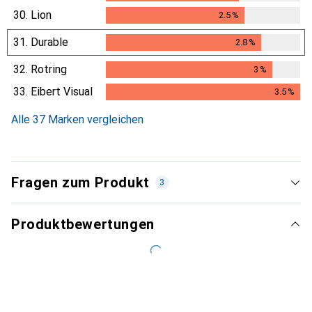
30.
Lion
2.5
%
2.5
%
31.
Durable
2.8
%
2.8
%
32.
Rotring
3
%
3
%
33.
Eibert Visual
3.5
%
3.5
%
Alle 37 Marken vergleichen
Fragen zum Produkt
3
Produktbewertungen